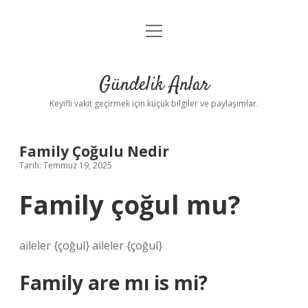
menüyü
Anasayfa
aç
Gizlilik Politikası
Gündelik Anlar
Yasal Uyarı
Keyifli vakit geçirmek için küçük bilgiler ve paylaşımlar.
Hakkımızda
Family Çoğulu Nedir
Tarih: Temmuz 19, 2025
Family çoğul mu?
aileler {çoğul} aileler {çoğul}
Family are mı is mi?