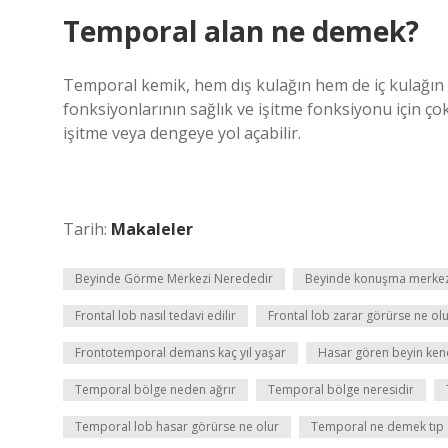
Temporal alan ne demek?
Temporal kemik, hem dış kulağın hem de iç kulağın y
fonksiyonlarının sağlık ve işitme fonksiyonu için ç
işitme veya dengeye yol açabilir.
Tarih:
Makaleler
Beyinde Görme Merkezi Nerededir
Beyinde konuşma merkezi
Frontal lob nasıl tedavi edilir
Frontal lob zarar görürse ne ol
Frontotemporal demans kaç yıl yaşar
Hasar gören beyin kend
Temporal bölge neden ağrır
Temporal bölge neresidir
Temporal lob hasar görürse ne olur
Temporal ne demek tıp