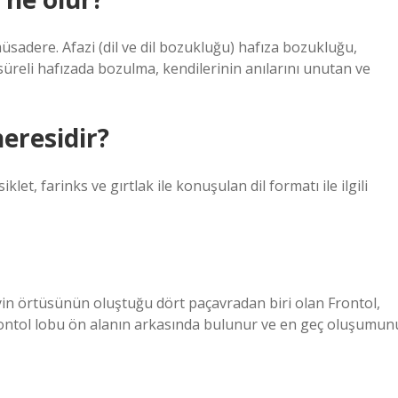
sadere. Afazi (dil ve dil bozukluğu) hafıza bozukluğu,
süreli hafızada bozulma, kendilerinin anılarını unutan ve
eresidir?
iklet, farinks ve gırtlak ile konuşulan dil formatı ile ilgili
yin örtüsünün oluştuğu dört paçavradan biri olan Frontol,
frontol lobu ön alanın arkasında bulunur ve en geç oluşumun