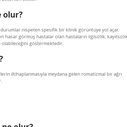
 olur?
urumlar nispeten spesifik bir klinik görüntüye yol açar.
n hasar görmüş hastalar olan hastaların ilgisizlik, kayıtsızlı
ip olabileceğini göstermektedir.
?
erin iltihaplanmasıyla meydana gelen romatizmal bir ağrı
.
 ne olur?