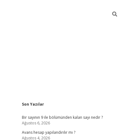
Sidebar
Son Yazılar
https://elexbett.net/
betex
Bir sayının 9 ile bölümünden kalan sayı nedir ?
Ağustos 6, 2026
Avans hesap yapılandırılır mı ?
Ağustos 4, 2026