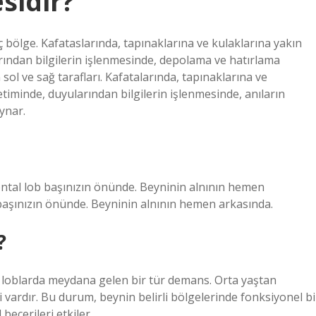
sidir?
ç bölge. Kafataslarında, tapınaklarına ve kulaklarına yakın
rından bilgilerin işlenmesinde, depolama ve hatırlama
n sol ve sağ tarafları. Kafatalarında, tapınaklarına ve
timinde, duyularından bilgilerin işlenmesinde, anıların
ynar.
rontal lob başınızın önünde. Beyninin alnının hemen
b başınızın önünde. Beyninin alnının hemen arkasında.
?
al loblarda meydana gelen bir tür demans. Orta yaştan
i vardır. Bu durum, beynin belirli bölgelerinde fonksiyonel bi
ecerileri etkiler.