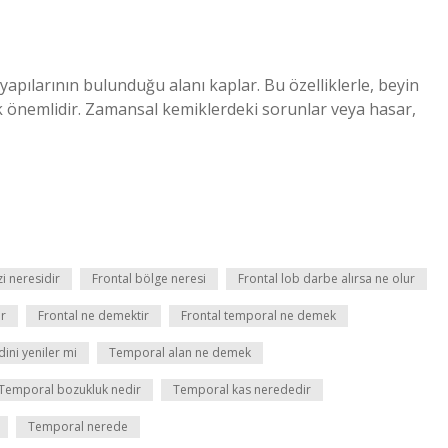
apılarının bulunduğu alanı kaplar. Bu özelliklerle, beyin
ok önemlidir. Zamansal kemiklerdeki sorunlar veya hasar,
 neresidir
Frontal bölge neresi
Frontal lob darbe alırsa ne olur
ur
Frontal ne demektir
Frontal temporal ne demek
ini yeniler mi
Temporal alan ne demek
Temporal bozukluk nedir
Temporal kas nerededir
Temporal nerede