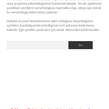
veya araştırma yükümlülüğümüz bulunmamaktadır. Ancak, üyelerimiz
yazdıkları içeriklerin sorumluluğunu taşımakta olup, siteye üye olarak
bu sorumluluğu kabul etmiş sayılırlar.
Hukuka ve yasal düzenlemelere aykırı olduğunu düşündüğünüz
içerikleri,
backlinkpanelicomtr@gmail.com
adresine bildirmeniz
halinde, ilgili içerikler yasal süre içerisinde sitemizden kaldırılacaktır.
Arama
et/
betexper.xyz