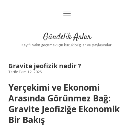
menüyü
Anasayfa
aç
Gizlilik Politikası
Gündelik Anlar
Yasal Uyarı
Keyifli vakit geçirmek için küçük bilgiler ve paylaşımlar.
Hakkımızda
Gravite jeofizik nedir ?
Tarih: Ekim 12, 2025
Yerçekimi ve Ekonomi
Arasında Görünmez Bağ:
Gravite Jeofiziğe Ekonomik
Bir Bakış