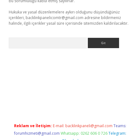
bu sorumluluğu kabul etmiş sayılırlar.
Hukuka ve yasal düzenlemelere aykırı olduğunu düşündüğünüz
içerikleri,
backlinkpanelicomtr@gmail.com
adresine bildirmeniz
halinde, ilgili içerikler yasal süre içerisinde sitemizden kaldırılacaktır.
Arama
t/
betexper.xyz
Reklam ve İletişim:
E-mail:
backlinkpaneli@gmail.com
Teams:
forumhizmeti@gmail.com
Whatsapp: 0262 606 0 726
Telegram: