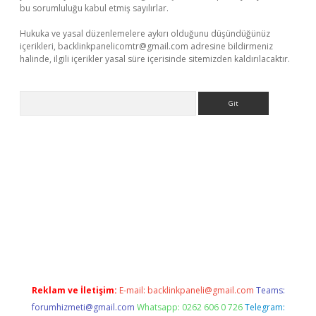
bu sorumluluğu kabul etmiş sayılırlar.
Hukuka ve yasal düzenlemelere aykırı olduğunu düşündüğünüz
içerikleri,
backlinkpanelicomtr@gmail.com
adresine bildirmeniz
halinde, ilgili içerikler yasal süre içerisinde sitemizden kaldırılacaktır.
Arama
betexper.xyz
Reklam ve İletişim:
E-mail:
backlinkpaneli@gmail.com
Teams:
forumhizmeti@gmail.com
Whatsapp: 0262 606 0 726
Telegram: