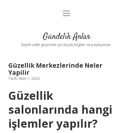
menüyü
Anasayfa
aç
Gizlilik Politikası
Gündelik Anlar
Yasal Uyarı
Keyifli vakit geçirmek için küçük bilgiler ve paylaşımlar.
Hakkımızda
Güzellik Merkezlerinde Neler
Yapilir
Tarih: Ekim 1, 2024
Güzellik
salonlarında hangi
işlemler yapılır?