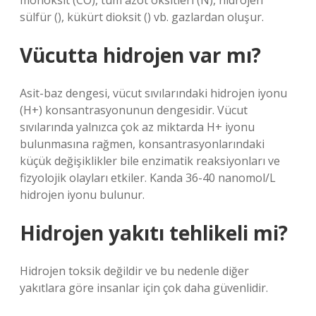
monoksit (CO), tüm azot oksitleri (N), hidrojen
sülfür (), kükürt dioksit () vb. gazlardan oluşur.
Vücutta hidrojen var mı?
Asit-baz dengesi, vücut sıvılarındaki hidrojen iyonu
(H+) konsantrasyonunun dengesidir. Vücut
sıvılarında yalnızca çok az miktarda H+ iyonu
bulunmasına rağmen, konsantrasyonlarındaki
küçük değişiklikler bile enzimatik reaksiyonları ve
fizyolojik olayları etkiler. Kanda 36-40 nanomol/L
hidrojen iyonu bulunur.
Hidrojen yakıtı tehlikeli mi?
Hidrojen toksik değildir ve bu nedenle diğer
yakıtlara göre insanlar için çok daha güvenlidir.