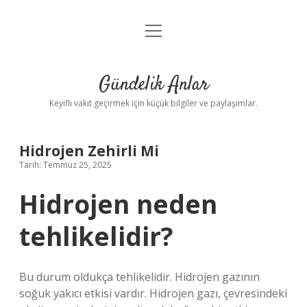
menüyü
Anasayfa
aç
Gizlilik Politikası
Gündelik Anlar
Yasal Uyarı
Keyifli vakit geçirmek için küçük bilgiler ve paylaşımlar.
Hakkımızda
Hidrojen Zehirli Mi
Tarih: Temmuz 25, 2025
Hidrojen neden
tehlikelidir?
Bu durum oldukça tehlikelidir. Hidrojen gazının
soğuk yakıcı etkisi vardır. Hidrojen gazı, çevresindeki