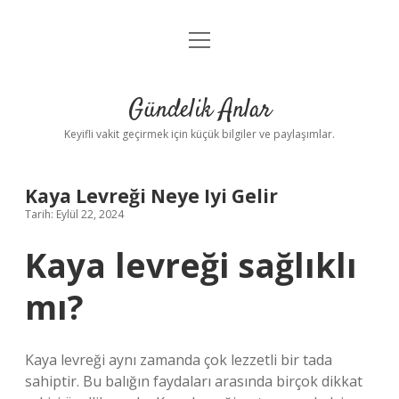
menüyü
Anasayfa
aç
Gizlilik Politikası
Gündelik Anlar
Yasal Uyarı
Keyifli vakit geçirmek için küçük bilgiler ve paylaşımlar.
Hakkımızda
Kaya Levreği Neye Iyi Gelir
Tarih: Eylül 22, 2024
Kaya levreği sağlıklı
mı?
Kaya levreği aynı zamanda çok lezzetli bir tada
sahiptir. Bu balığın faydaları arasında birçok dikkat