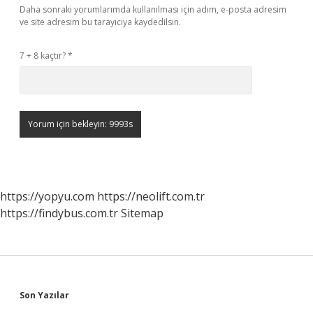
Daha sonraki yorumlarımda kullanılması için adım, e-posta adresim
ve site adresim bu tarayıcıya kaydedilsin.
7 + 8 kaçtır?
*
https://yopyu.com
https://neolift.com.tr
https://findybus.com.tr
Sitemap
Sidebar
Son Yazılar