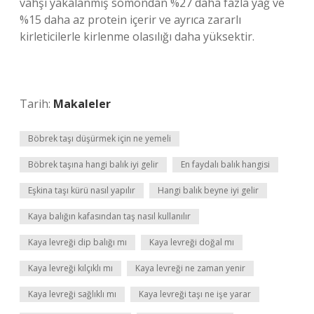
vahşi yakalanmış somondan %27 daha fazla yağ ve
%15 daha az protein içerir ve ayrıca zararlı
kirleticilerle kirlenme olasılığı daha yüksektir.
Tarih:
Makaleler
Böbrek taşı düşürmek için ne yemeli
Böbrek taşına hangi balık iyi gelir
En faydalı balık hangisi
Eşkina taşı kürü nasıl yapılır
Hangi balık beyne iyi gelir
Kaya balığın kafasından taş nasıl kullanılır
Kaya levreği dip balığı mı
Kaya levreği doğal mı
Kaya levreği kılçıklı mı
Kaya levreği ne zaman yenir
Kaya levreği sağlıklı mı
Kaya levreği taşı ne işe yarar