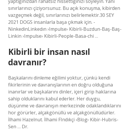
yaptığınızdan rahatsız hissettiğinizi söyleyin. Yani
sınırlarınızı çiziyorsunuz. Bu açık konuşma, kibirden
vazgeçmek değil, sınırlarınızı belirlemektir.30 SEY
2021 DOGS insanlarla başa çıkmak için. -
NinkedinLinkedın ›Impulse› Kibirli-Buzdun-Baş-Baş-
Linkin ›Impulse› Kibirli-People-Basa-chi …
Kibirli bir insan nasıl
davranır?
Başkalarını dinleme eğilimi yoktur, çünkü kendi
fikirlerinin ve davranışlarının en doğru olduğuna
inanırlar ve başkalarını dinler, içeri girip haklarına
sahip olduklarını kabul ederler. Her duygu,
düşünme ve davranışın merkezinde odaklandıklarını
hor görürler, alçakgönüllü ve alçakgönüllüdürler.
İlhami Hazelnut. İlhami FIndıkçi ›Blog› Kibir-Hubris-
Sen … Dr.