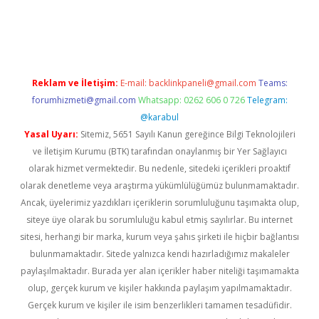
tt.net/
betexper.xyz
Reklam ve İletişim:
E-mail:
backlinkpaneli@gmail.com
Teams:
forumhizmeti@gmail.com
Whatsapp: 0262 606 0 726
Telegram:
@karabul
Yasal Uyarı:
Sitemiz, 5651 Sayılı Kanun gereğince Bilgi Teknolojileri
ve İletişim Kurumu (BTK) tarafından onaylanmış bir Yer Sağlayıcı
olarak hizmet vermektedir. Bu nedenle, sitedeki içerikleri proaktif
olarak denetleme veya araştırma yükümlülüğümüz bulunmamaktadır.
Ancak, üyelerimiz yazdıkları içeriklerin sorumluluğunu taşımakta olup,
siteye üye olarak bu sorumluluğu kabul etmiş sayılırlar. Bu internet
sitesi, herhangi bir marka, kurum veya şahıs şirketi ile hiçbir bağlantısı
bulunmamaktadır. Sitede yalnızca kendi hazırladığımız makaleler
paylaşılmaktadır. Burada yer alan içerikler haber niteliği taşımamakta
olup, gerçek kurum ve kişiler hakkında paylaşım yapılmamaktadır.
Gerçek kurum ve kişiler ile isim benzerlikleri tamamen tesadüfidir.