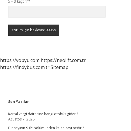
5 + 3 kaçtır?
*
https://yopyu.com
https://neolift.com.tr
https://findybus.com.tr
Sitemap
Sidebar
Son Yazılar
Kartal vergi dairesine hangi otobüs gider ?
Ağustos 7, 2026
Bir sayının 9 ile bölümünden kalan sayı nedir ?