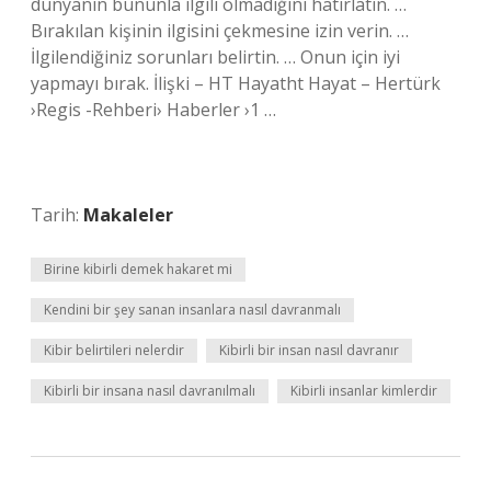
dünyanın bununla ilgili olmadığını hatırlatın. …
Bırakılan kişinin ilgisini çekmesine izin verin. …
İlgilendiğiniz sorunları belirtin. … Onun için iyi
yapmayı bırak. İlişki – HT Hayatht Hayat – Hertürk
›Regis -Rehberi› Haberler ›1 …
Tarih:
Makaleler
Birine kibirli demek hakaret mi
Kendini bir şey sanan insanlara nasıl davranmalı
Kibir belirtileri nelerdir
Kibirli bir insan nasıl davranır
Kibirli bir insana nasıl davranılmalı
Kibirli insanlar kimlerdir