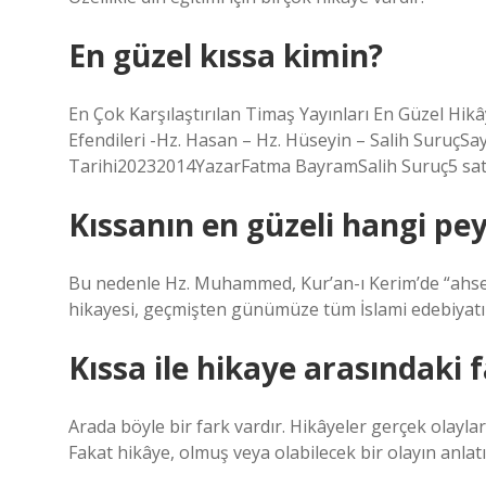
En güzel kıssa kimin?
En Çok Karşılaştırılan Timaş Yayınları En Güzel Hi
Efendileri -Hz. Hasan – Hz. Hüseyin – Salih Suru
Tarihi20232014YazarFatma BayramSalih Suruç5 sat
Kıssanın en güzeli hangi p
Bu nedenle Hz. Muhammed, Kur’an-ı Kerim’de “ahsenü
hikayesi, geçmişten günümüze tüm İslami edebiyat
Kıssa ile hikaye arasındaki 
Arada böyle bir fark vardır. Hikâyeler gerçek olayla
Fakat hikâye, olmuş veya olabilecek bir olayın anlatı