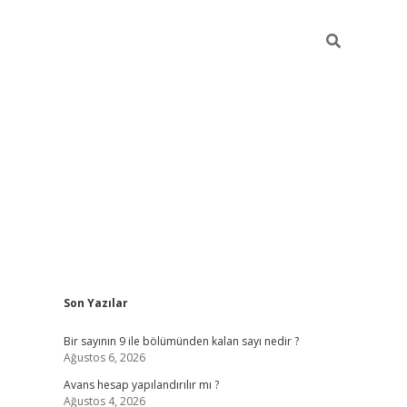
Sidebar
Son Yazılar
https://elexbett.net/
betex
Bir sayının 9 ile bölümünden kalan sayı nedir ?
Ağustos 6, 2026
Avans hesap yapılandırılır mı ?
Ağustos 4, 2026