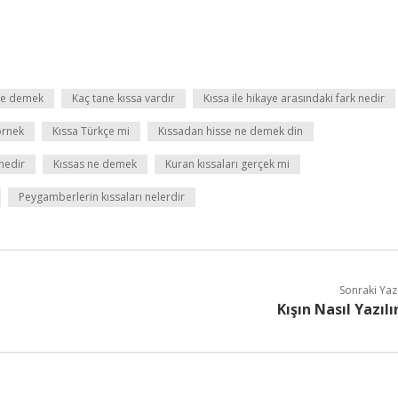
 ne demek
Kaç tane kıssa vardır
Kıssa ile hikaye arasındaki fark nedir
örnek
Kıssa Türkçe mi
Kıssadan hisse ne demek din
nedir
Kıssas ne demek
Kuran kıssaları gerçek mi
Peygamberlerin kıssaları nelerdir
Sonraki Yaz
Kışın Nasıl Yazılı