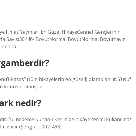
kâyeTimaş Yayınları En Güzel HikâyeCennet Gençlerinin
çSayfa Sayısı304464BoyutNormal BoyutNormal BoyutYayın
ır daha
eygamberdir?
’l-kasas” (tüm hikayelerin en güzeli) olarak anılır. Yusuf
ın konusu olmuştur.
fark nedir?
rdır. Bu nedenle Kur’an-ı Kerim’de hikâye terimi kullanılmaz.
lmasıdır (Şengül, 2002: 498).