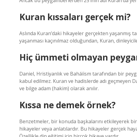
Ancak bu peygamberlerden 25’inin adı Kuran’da yer
Kuran kıssaları gerçek mi?
Aslında Kuran’daki hikayeler gerçekten yaşanmış tari
yaşanması kaçınılmaz olduğundan, Kuran, dinleyicile
Hiç ümmeti olmayan peyga
Daniel, Hristiyanlık ve Baháíism tarafından bir pey
kabul edilmez. Kuran ve hadislerde adı geçmeyen D
ve bilge adam (hakim) olarak anılır.
Kıssa ne demek örnek?
Benzetmeler, bir konuda başkalarını etkileyerek bi
hikayeler veya anlatılardır. Bu hikayeler gerçek hay
Özellikle din eğitimi için birçok hikaye vardır.