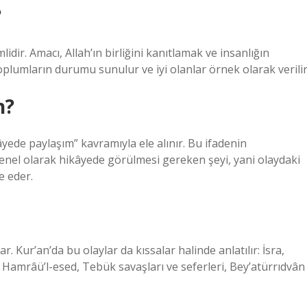
?
dir. Amacı, Allah’ın birliğini kanıtlamak ve insanlığın
oplumların durumu sunulur ve iyi olanlar örnek olarak verilir
n?
âyede paylaşım” kavramıyla ele alınır. Bu ifadenin
genel olarak hikâyede görülmesi gereken şeyi, yani olaydaki
e eder.
. Kur’an’da bu olaylar da kıssalar halinde anlatılır: İsra,
Hamrâü’l-esed, Tebük savaşları ve seferleri, Bey’atürrıdvân