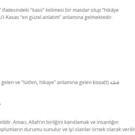
 ifadesindeki “kass” kelimesi bir masdar olup “hikâye
l-Kasas “en güzel anlatım” anlamına gelmektedir.
n ve “lütfen, hikaye” anlamına gelen ḳiṣṣa(t) قصّة
?
dir. Amacı, Allah’ın birliğini kanıtlamak ve insanlığın
oplumların durumu sunulur ve iyi olanlar örnek olarak verilir