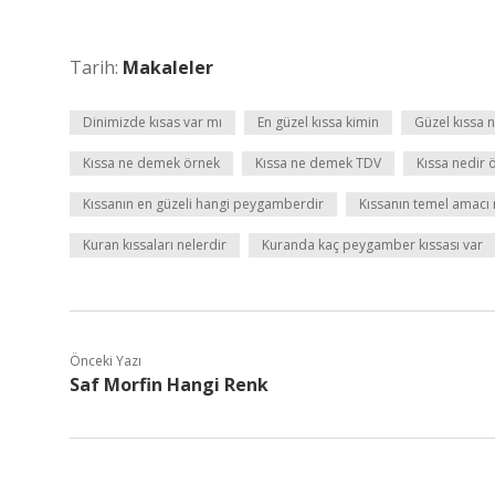
Tarih:
Makaleler
Dinimizde kısas var mı
En güzel kıssa kimin
Güzel kıssa
Kıssa ne demek örnek
Kıssa ne demek TDV
Kıssa nedir 
Kıssanın en güzeli hangi peygamberdir
Kıssanın temel amacı 
Kuran kıssaları nelerdir
Kuranda kaç peygamber kıssası var
Önceki Yazı
Saf Morfin Hangi Renk