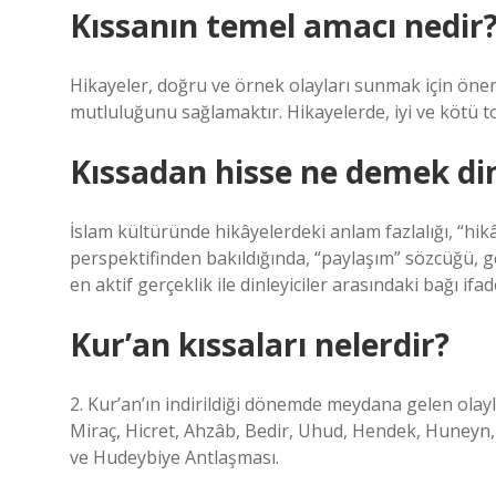
Kıssanın temel amacı nedir
Hikayeler, doğru ve örnek olayları sunmak için önemli
mutluluğunu sağlamaktır. Hikayelerde, iyi ve kötü t
Kıssadan hisse ne demek di
İslam kültüründe hikâyelerdeki anlam fazlalığı, “hik
perspektifinden bakıldığında, “paylaşım” sözcüğü, 
en aktif gerçeklik ile dinleyiciler arasındaki bağı ifad
Kur’an kıssaları nelerdir?
2. Kur’an’ın indirildiği dönemde meydana gelen olaylar
Miraç, Hicret, Ahzâb, Bedir, Uhud, Hendek, Huneyn, 
ve Hudeybiye Antlaşması.