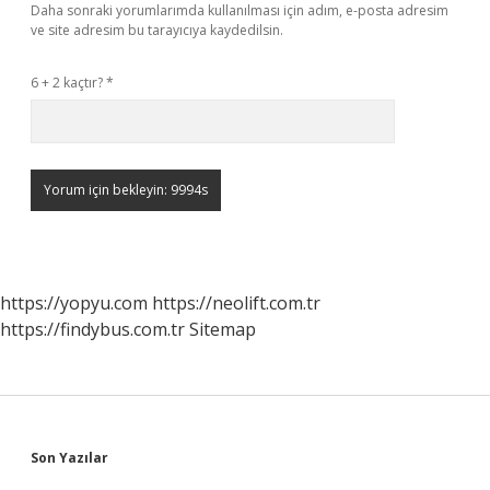
Daha sonraki yorumlarımda kullanılması için adım, e-posta adresim
ve site adresim bu tarayıcıya kaydedilsin.
6 + 2 kaçtır?
*
https://yopyu.com
https://neolift.com.tr
https://findybus.com.tr
Sitemap
Sidebar
Son Yazılar