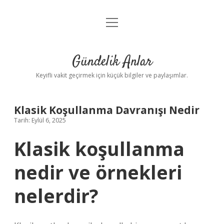
menüyü
Anasayfa
aç
Gizlilik Politikası
Gündelik Anlar
Yasal Uyarı
Keyifli vakit geçirmek için küçük bilgiler ve paylaşımlar.
Hakkımızda
Klasik Koşullanma Davranışı Nedir
Tarih: Eylül 6, 2025
Klasik koşullanma
nedir ve örnekleri
nelerdir?