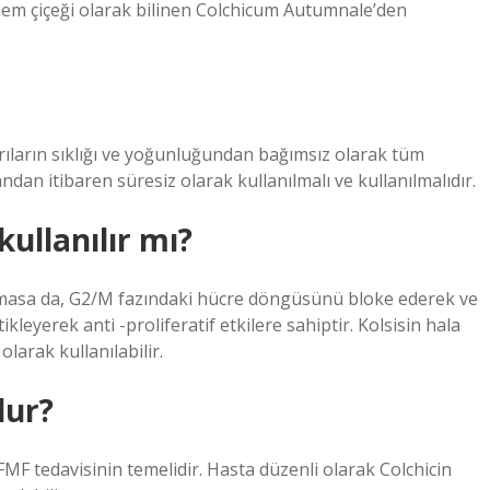
iğdem çiçeği olarak bilinen Colchicum Autumnale’den
aldırıların sıklığı ve yoğunluğundan bağımsız olarak tüm
 andan itibaren süresiz olarak kullanılmalı ve kullanılmalıdır.
kullanılır mı?
nılmasa da, G2/M fazındaki hücre döngüsünü bloke ederek ve
yerek anti -proliferatif etkilere sahiptir. Kolsisin hala
larak kullanılabilir.
lur?
MF tedavisinin temelidir. Hasta düzenli olarak Colchicin