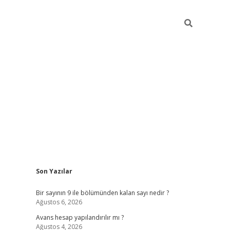
Sidebar
Son Yazılar
https://elexbett.net/
bete
Bir sayının 9 ile bölümünden kalan sayı nedir ?
Ağustos 6, 2026
Avans hesap yapılandırılır mı ?
Ağustos 4, 2026