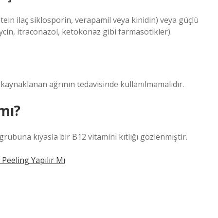
tein ilaç siklosporin, verapamil veya kinidin) veya güçlü
ycin, itraconazol, ketokonaz gibi farmasötikler).
en kaynaklanan ağrının tedavisinde kullanılmamalıdır.
 mı?
rubuna kıyasla bir B12 vitamini kıtlığı gözlenmiştir.
 Peeling Yapılır Mı