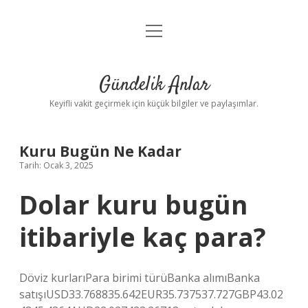
menüyü
Anasayfa
aç
Gizlilik Politikası
Gündelik Anlar
Yasal Uyarı
Keyifli vakit geçirmek için küçük bilgiler ve paylaşımlar.
Hakkımızda
Kuru Bugün Ne Kadar
Tarih: Ocak 3, 2025
Dolar kuru bugün
itibariyle kaç para?
Döviz kurlarıPara birimi türüBanka alımıBanka
satışıUSD33.768835.642EUR35.737537.727GBP43.02