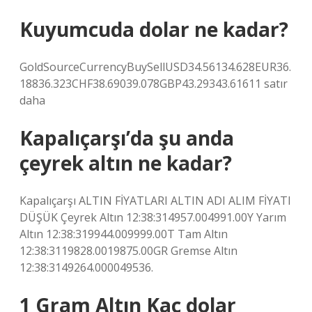
Kuyumcuda dolar ne kadar?
GoldSourceCurrencyBuySellUSD34.56134.628EUR36.
18836.323CHF38.69039.078GBP43.29343.61611 satır
daha
Kapalıçarşı’da şu anda
çeyrek altın ne kadar?
Kapalıçarşı ALTIN ​​FİYATLARI ALTIN ​​ADI ALIM FİYATI
DÜŞÜK Çeyrek Altın 12:38:314957.004991.00Y Yarım
Altın 12:38:319944.009999.00T Tam Altın
12:38:3119828.0019875.00GR Gremse Altın
12:38:3149264.000049536.
1 Gram Altın Kaç dolar