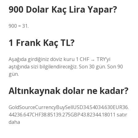
900 Dolar Kaç Lira Yapar?
900 = 31.
1 Frank Kaç TL?
Aşağıda girdiğiniz döviz kuru 1 CHF → TRY’yi
aştığında sizi bilgilendireceğiz. Son 30 gün. Son 90
gün.
Altınkaynak dolar ne kadar?
GoldSourceCurrencyBuySellUSD34.54034.630EUR36.
44236.647CHF38.85139.275GBP43.82344.18011 satır
daha