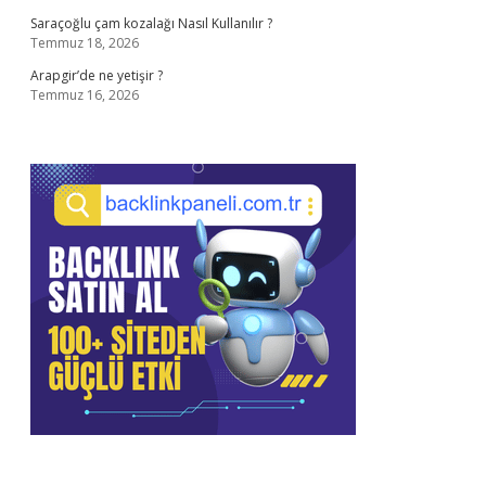
Saraçoğlu çam kozalağı Nasıl Kullanılır ?
Temmuz 18, 2026
Arapgir’de ne yetişir ?
Temmuz 16, 2026