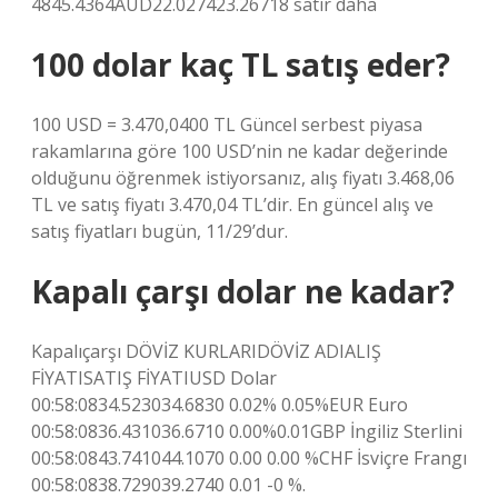
4845.4364AUD22.027423.26718 satır daha
100 dolar kaç TL satış eder?
100 USD = 3.470,0400 TL Güncel serbest piyasa
rakamlarına göre 100 USD’nin ne kadar değerinde
olduğunu öğrenmek istiyorsanız, alış fiyatı 3.468,06
TL ve satış fiyatı 3.470,04 TL’dir. En güncel alış ve
satış fiyatları bugün, 11/29’dur.
Kapalı çarşı dolar ne kadar?
Kapalıçarşı DÖVİZ KURLARIDÖVİZ ADIALIŞ
FİYATISATIŞ FİYATIUSD Dolar
00:58:0834.523034.6830 0.02% 0.05%EUR Euro
00:58:0836.431036.6710 0.00%0.01GBP İngiliz Sterlini
00:58:0843.741044.1070 0.00 0.00 %CHF İsviçre Frangı
00:58:0838.729039.2740 0.01 -0 %.