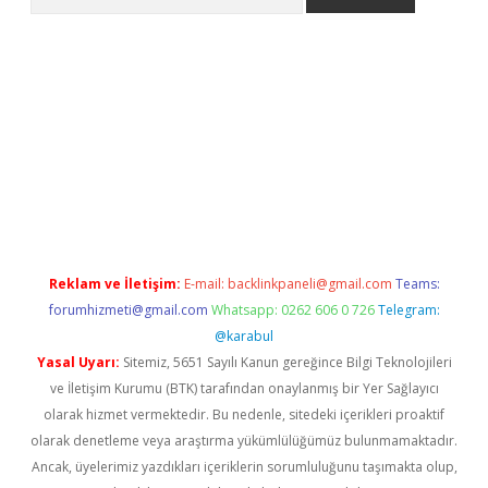
t/
betexper.xyz
Reklam ve İletişim:
E-mail:
backlinkpaneli@gmail.com
Teams:
forumhizmeti@gmail.com
Whatsapp: 0262 606 0 726
Telegram:
@karabul
Yasal Uyarı:
Sitemiz, 5651 Sayılı Kanun gereğince Bilgi Teknolojileri
ve İletişim Kurumu (BTK) tarafından onaylanmış bir Yer Sağlayıcı
olarak hizmet vermektedir. Bu nedenle, sitedeki içerikleri proaktif
olarak denetleme veya araştırma yükümlülüğümüz bulunmamaktadır.
Ancak, üyelerimiz yazdıkları içeriklerin sorumluluğunu taşımakta olup,