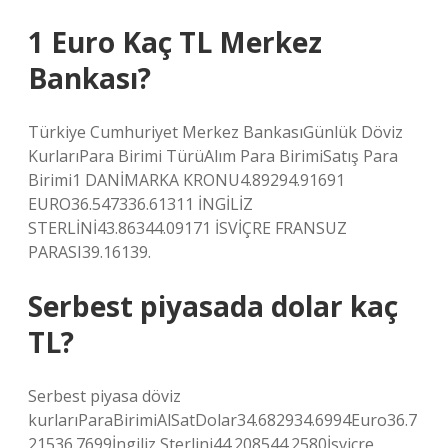
1 Euro Kaç TL Merkez
Bankası?
Türkiye Cumhuriyet Merkez BankasıGünlük Döviz
KurlarıPara Birimi TürüAlım Para BirimiSatış Para
Birimi1 DANİMARKA KRONU4.89294.91691
EURO36.547336.61311 İNGİLİZ
STERLİNİ43.86344.09171 İSVİÇRE FRANSUZ
PARASI39.16139.
Serbest piyasada dolar kaç
TL?
Serbest piyasa döviz
kurlarıParaBirimiAlSatDolar34.682934.6994Euro36.7
21536.7699İngiliz Sterlini44.208544.2580İsviçre