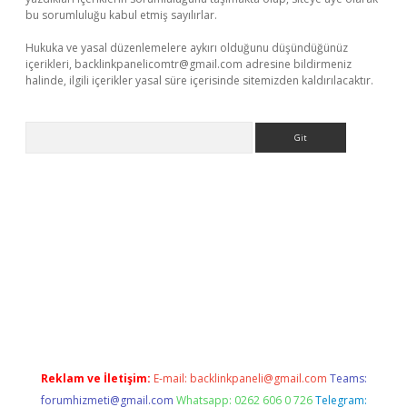
bu sorumluluğu kabul etmiş sayılırlar.
Hukuka ve yasal düzenlemelere aykırı olduğunu düşündüğünüz
içerikleri,
backlinkpanelicomtr@gmail.com
adresine bildirmeniz
halinde, ilgili içerikler yasal süre içerisinde sitemizden kaldırılacaktır.
Arama
net/
betexper.xyz
Reklam ve İletişim:
E-mail:
backlinkpaneli@gmail.com
Teams:
forumhizmeti@gmail.com
Whatsapp: 0262 606 0 726
Telegram: