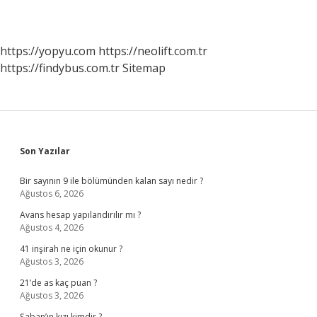
https://yopyu.com
https://neolift.com.tr
https://findybus.com.tr
Sitemap
Sidebar
Son Yazılar
Bir sayının 9 ile bölümünden kalan sayı nedir ?
Ağustos 6, 2026
Avans hesap yapılandırılır mı ?
Ağustos 4, 2026
41 inşirah ne için okunur ?
Ağustos 3, 2026
21’de as kaç puan ?
Ağustos 3, 2026
Şaban’ın kızı kimdir ?