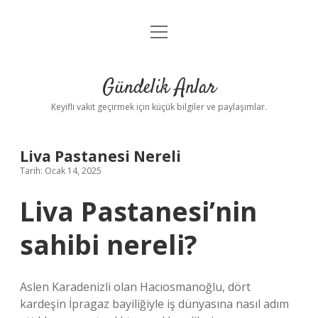
menüyü
Anasayfa
aç
Gizlilik Politikası
Gündelik Anlar
Yasal Uyarı
Keyifli vakit geçirmek için küçük bilgiler ve paylaşımlar.
Hakkımızda
Liva Pastanesi Nereli
Tarih: Ocak 14, 2025
Liva Pastanesi’nin
sahibi nereli?
Aslen Karadenizli olan Hacıosmanoğlu, dört
kardeşin İpragaz bayiliğiyle iş dünyasına nasıl adım