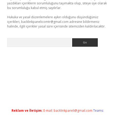
yazdıkları içeriklerin sorumluluğunu taşımakta olup, siteye üye olarak
bu sorumluluğu kabul etmiş sayılırlar.
Hukuka ve yasal düzenlemelere aykırı olduğunu düşündüğünüz
içerikleri,
backlinkpanelicomtr@gmail.com
adresine bildirmeniz
halinde, ilgili içerikler yasal süre içerisinde sitemizden kaldırılacaktır.
Arama
/
betexper.xyz
Reklam ve İletişim:
E-mail:
backlinkpaneli@gmail.com
Teams: