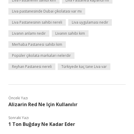
Liva Pastanenin sahibi kim
Liva Pastanesi kapandı mı
Liva pastanesinde Dubai çikolatası var mı
Liva Pastanesinin sahibi nereli
Liva uygulaması nedir
Livanın anlamı nedir
Livanın sahibi kim
Merhaba Pastanesi sahibi kim
Popüler çikolata markaları nelerdir
Reyhan Pastanesi nereli
Türkiyede kaç tane Liva var
Önceki Yazı
Alizarin Red Ne Için Kullanılır
Sonraki Yazı
1 Ton Buğday Ne Kadar Eder