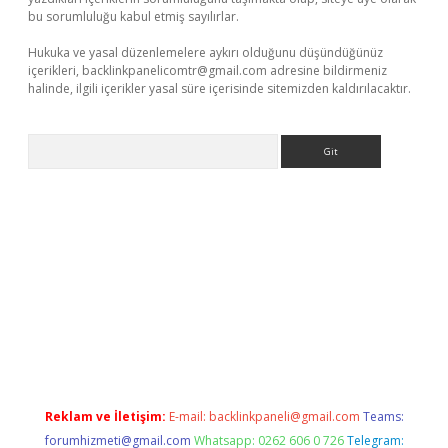
bu sorumluluğu kabul etmiş sayılırlar.
Hukuka ve yasal düzenlemelere aykırı olduğunu düşündüğünüz
içerikleri,
backlinkpanelicomtr@gmail.com
adresine bildirmeniz
halinde, ilgili içerikler yasal süre içerisinde sitemizden kaldırılacaktır.
Arama
betexper.xyz
Reklam ve İletişim:
E-mail:
backlinkpaneli@gmail.com
Teams:
forumhizmeti@gmail.com
Whatsapp: 0262 606 0 726
Telegram: