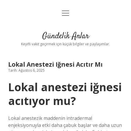
menüyü
Anasayfa
aç
Gizlilik Politikası
Gündelik Anlar
Yasal Uyarı
Keyifli vakit geçirmek için küçük bilgiler ve paylaşımlar.
Hakkımızda
Lokal Anestezi Iğnesi Acıtır Mı
Tarih: Ağustos 6, 2025
Lokal anestezi iğnesi
acıtıyor mu?
Lokal anestezik maddenin intradermal
enjeksiyonuyla etki daha çabuk başlar ve daha uzun