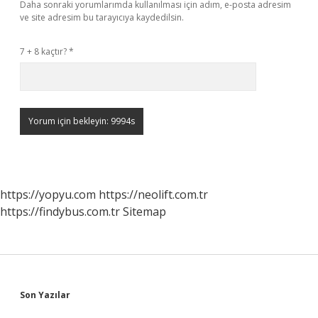
Daha sonraki yorumlarımda kullanılması için adım, e-posta adresim
ve site adresim bu tarayıcıya kaydedilsin.
7 + 8 kaçtır?
*
https://yopyu.com
https://neolift.com.tr
https://findybus.com.tr
Sitemap
Sidebar
Son Yazılar