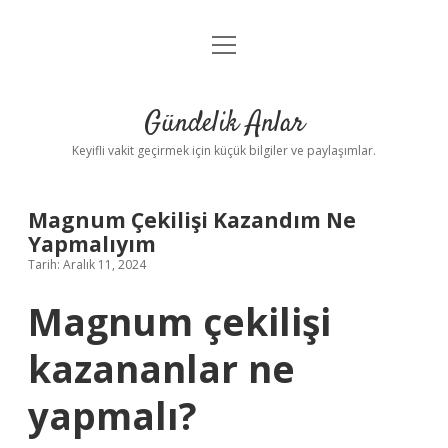
menüyü
Anasayfa
aç
Gizlilik Politikası
Gündelik Anlar
Yasal Uyarı
Keyifli vakit geçirmek için küçük bilgiler ve paylaşımlar.
Hakkımızda
Magnum Çekilişi Kazandım Ne
Yapmalıyım
Tarih: Aralık 11, 2024
Magnum çekilişi
kazananlar ne
yapmalı?