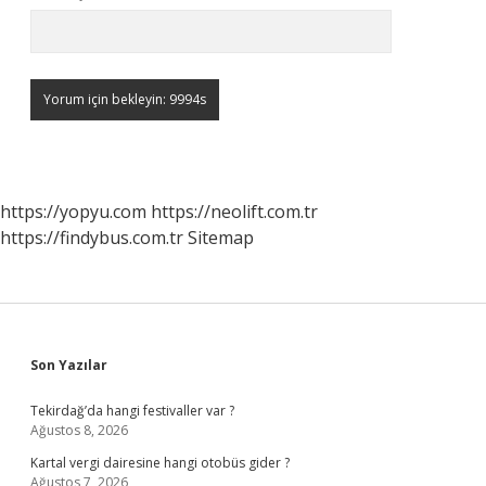
https://yopyu.com
https://neolift.com.tr
https://findybus.com.tr
Sitemap
Sidebar
Son Yazılar
Tekirdağ’da hangi festivaller var ?
Ağustos 8, 2026
Kartal vergi dairesine hangi otobüs gider ?
Ağustos 7, 2026