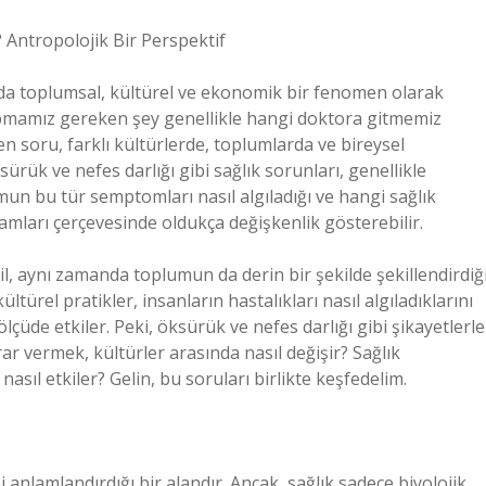
? Antropolojik Bir Perspektif
anda toplumsal, kültürel ve ekonomik bir fenomen olarak
 yapmamız gereken şey genellikle hangi doktora gitmemiz
en soru, farklı kültürlerde, toplumlarda ve bireysel
sürük ve nefes darlığı gibi sağlık sorunları, genellikle
lumun bu tür semptomları nasıl algıladığı ve hangi sağlık
ramları çerçevesinde oldukça değişkenlik gösterebilir.
il, aynı zamanda toplumun da derin bir şekilde şekillendirdiğ
ürel pratikler, insanların hastalıkları nasıl algıladıklarını
ölçüde etkiler. Peki, öksürük ve nefes darlığı gibi şikayetlerle
r vermek, kültürler arasında nasıl değişir? Sağlık
ni nasıl etkiler? Gelin, bu soruları birlikte keşfedelim.
ni anlamlandırdığı bir alandır. Ancak, sağlık sadece biyolojik