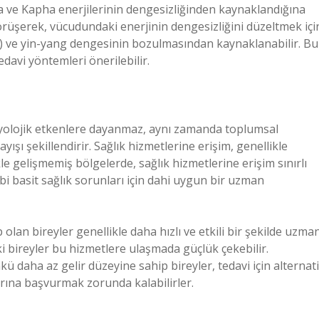
ta ve Kapha enerjilerinin dengesizliğinden kaynaklandığına
görüşerek, vücudundaki enerjinin dengesizliğini düzeltmek içi
nerji) ve yin-yang dengesinin bozulmasından kaynaklanabilir. Bu
davi yöntemleri önerilebilir.
biyolojik etkenlere dayanmaz, aynı zamanda toplumsal
yışı şekillendirir. Sağlık hizmetlerine erişim, genellikle
le gelişmemiş bölgelerde, sağlık hizmetlerine erişim sınırlı
gibi basit sağlık sorunları için dahi uygun bir uzman
 olan bireyler genellikle daha hızlı ve etkili bir şekilde uzma
i bireyler bu hizmetlere ulaşmada güçlük çekebilir.
ü daha az gelir düzeyine sahip bireyler, tedavi için alternati
rına başvurmak zorunda kalabilirler.