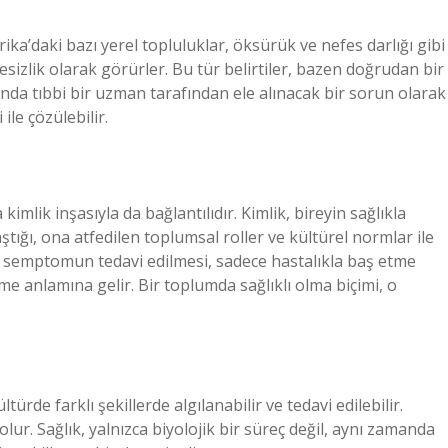
frika’daki bazı yerel topluluklar, öksürük ve nefes darlığı gibi
gesizlik olarak görürler. Bu tür belirtiler, bazen doğrudan bir
rında tıbbi bir uzman tarafından ele alınacak bir sorun olarak
ile çözülebilir.
imlik inşasıyla da bağlantılıdır. Kimlik, bireyin sağlıkla
klaştığı, ona atfedilen toplumsal roller ve kültürel normlar ile
bir semptomun tedavi edilmesi, sadece hastalıkla baş etme
me anlamına gelir. Bir toplumda sağlıklı olma biçimi, o
türde farklı şekillerde algılanabilir ve tedavi edilebilir.
 olur. Sağlık, yalnızca biyolojik bir süreç değil, aynı zamanda