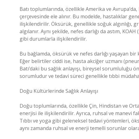
Batı toplumlarında, özellikle Amerika ve Avrupa’da,
çerçevesinde ele alınır. Bu modelde, hastalıklar ge
ilişkilendirilir. Öksürük, genellikle soğuk algınlığı, g
algılanır. Aynı şekilde, nefes darlığı da astım, KOAH 
gibi durumlarla ilişkilendirilir.
Bu bağlamda, öksürük ve nefes darlığı yaşayan bir kiş
Eğer belirtiler ciddi ise, hasta akciğer uzmanı (pne
Batı’daki bu sağlık anlayışı, bireysel sorumluluğu ön
sorumludur ve tedavi süreci genellikle tıbbi müdah
Doğu Kültürlerinde Sağlık Anlayışı
Doğu toplumlarında, özellikle Çin, Hindistan ve Ort
enerjisi ile ilişkilendirilir. Ayrıca, ruhsal ve manevi
Tıbbı ve yoga gibi geleneksel tedavi yöntemleri, öks
aynı zamanda ruhsal ve enerji temelli sorunlar olarak