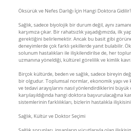
Öksürük ve Nefes Darlığı İçin Hangi Doktora Gidilir
Sağlık, sadece biyolojik bir durum değil, aynı zam
karşımıza çıkar. Bir rahatsızlık yaşadığımızda, ilk
gerektiğini belirlemektir. Ancak bu basit gibi görün
deneyimlerde çok farklı şekillerde yanıt bulabilir. Ök
solunum hastalıkları ile ilişkilendirilse de, her top
uzmanına yöneldiği, kültürel görelilik ve kimlik kav
Birçok kültürde, beden ve sağlık, sadece bireyin değ
bir olgudur. Toplumsal normlar, ekonomik yapı ve kült
ve tedavi arayışlarını nasıl yönlendirdiklerini büyük 
karşılaşıldığında hangi doktora başvurulacağına kara
sistemlerinin farklılıkları, bizlerin hastalıkla ilişkisi
Sağlık, Kültür ve Doktor Seçimi
Sağlık sorunları, insanların vücutlarıyla olan ilişkisi