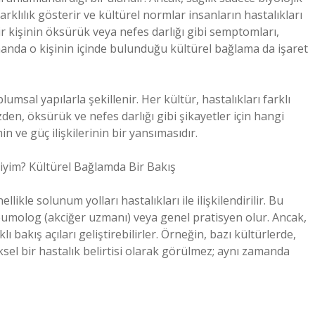
farklılık gösterir ve kültürel normlar insanların hastalıkları
ir kişinin öksürük veya nefes darlığı gibi semptomları,
zamanda o kişinin içinde bulunduğu kültürel bağlama da işaret
plumsal yapılarla şekillenir. Her kültür, hastalıkları farklı
üzden, öksürük ve nefes darlığı gibi şikayetler için hangi
n ve güç ilişkilerinin bir yansımasıdır.
iyim? Kültürel Bağlamda Bir Bakış
kle solunum yolları hastalıkları ile ilişkilendirilir. Bu
umolog (akciğer uzmanı) veya genel pratisyen olur. Ancak,
ı bakış açıları geliştirebilirler. Örneğin, bazı kültürlerde,
iksel bir hastalık belirtisi olarak görülmez; aynı zamanda