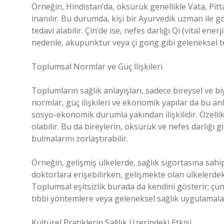
Örneğin, Hindistan’da, öksürük genellikle Vata, Pit
inanılır. Bu durumda, kişi bir Ayurvedik uzman ile 
tedavi alabilir. Çin’de ise, nefes darlığı Qi (vital e
nedenle, akupunktur veya çi gong gibi geleneksel te
Toplumsal Normlar ve Güç İlişkileri
Toplumların sağlık anlayışları, sadece bireysel ve 
normlar, güç ilişkileri ve ekonomik yapılar da bu anla
sosyo-ekonomik durumla yakından ilişkilidir. Özellik
olabilir. Bu da bireylerin, öksürük ve nefes darlığı 
bulmalarını zorlaştırabilir.
Örneğin, gelişmiş ülkelerde, sağlık sigortasına sahip
doktorlara erişebilirken, gelişmekte olan ülkelerdek
Toplumsal eşitsizlik burada da kendini gösterir; çünk
tıbbi yöntemlere veya geleneksel sağlık uygulamala
Kültürel Pratiklerin Sağlık Üzerindeki Etkisi