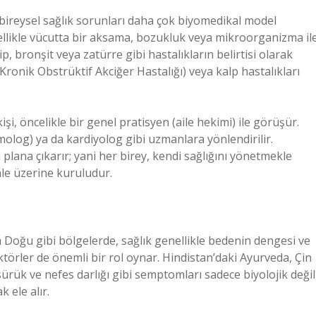
 bireysel sağlık sorunları daha çok biyomedikal model
nellikle vücutta bir aksama, bozukluk veya mikroorganizma il
rip, bronşit veya zatürre gibi hastalıkların belirtisi olarak
(Kronik Obstrüktif Akciğer Hastalığı) veya kalp hastalıkları
i, öncelikle bir genel pratisyen (aile hekimi) ile görüşür.
umolog) ya da kardiyolog gibi uzmanlara yönlendirilir.
 plana çıkarır; yani her birey, kendi sağlığını yönetmekle
ale üzerine kuruludur.
a Doğu gibi bölgelerde, sağlık genellikle bedenin dengesi ve
 faktörler de önemli bir rol oynar. Hindistan’daki Ayurveda, Çin
ürük ve nefes darlığı gibi semptomları sadece biyolojik değil
 ele alır.