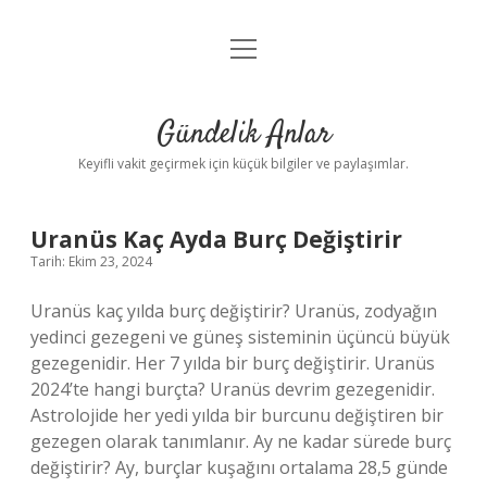
menüyü
Anasayfa
aç
Gizlilik Politikası
Gündelik Anlar
Yasal Uyarı
Keyifli vakit geçirmek için küçük bilgiler ve paylaşımlar.
Hakkımızda
Gündelik
Uranüs Kaç Ayda Burç Değiştirir
Tarih: Ekim 23, 2024
Anlar
Uranüs kaç yılda burç değiştirir? Uranüs, zodyağın
Yazılar
yedinci gezegeni ve güneş sisteminin üçüncü büyük
gezegenidir. Her 7 yılda bir burç değiştirir. Uranüs
2024’te hangi burçta? Uranüs devrim gezegenidir.
Astrolojide her yedi yılda bir burcunu değiştiren bir
gezegen olarak tanımlanır. Ay ne kadar sürede burç
değiştirir? Ay, burçlar kuşağını ortalama 28,5 günde