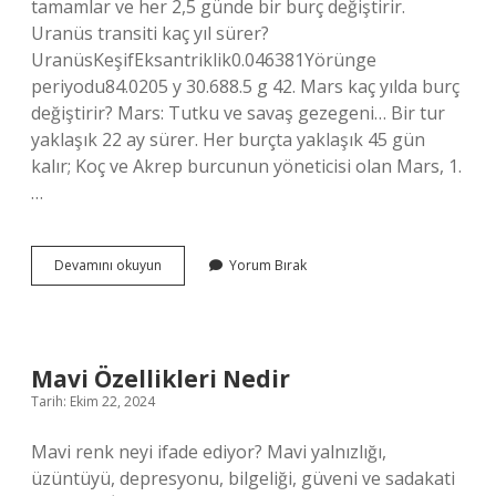
tamamlar ve her 2,5 günde bir burç değiştirir.
Uranüs transiti kaç yıl sürer?
UranüsKeşifEksantriklik0.046381Yörünge
periyodu84.0205 y 30.688.5 g 42. Mars kaç yılda burç
değiştirir? Mars: Tutku ve savaş gezegeni… Bir tur
yaklaşık 22 ay sürer. Her burçta yaklaşık 45 gün
kalır; Koç ve Akrep burcunun yöneticisi olan Mars, 1.
…
Uranüs
Devamını okuyun
Yorum Bırak
Kaç
Ayda
Burç
Değiştirir
Mavi Özellikleri Nedir
Tarih: Ekim 22, 2024
Mavi renk neyi ifade ediyor? Mavi yalnızlığı,
üzüntüyü, depresyonu, bilgeliği, güveni ve sadakati