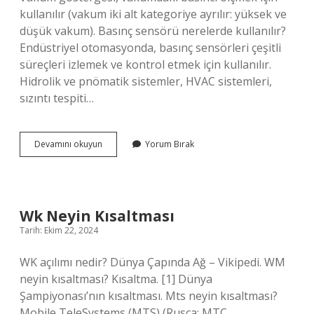
kullanılır (vakum iki alt kategoriye ayrılır: yüksek ve
düşük vakum). Basınç sensörü nerelerde kullanılır?
Endüstriyel otomasyonda, basınç sensörleri çeşitli
süreçleri izlemek ve kontrol etmek için kullanılır.
Hidrolik ve pnömatik sistemler, HVAC sistemleri,
sızıntı tespiti…
Basınç
Devamını okuyun
Yorum Bırak
Ölçer
Nerede
Kullanılır
Wk Neyin Kısaltması
Tarih: Ekim 22, 2024
WK açılımı nedir? Dünya Çapında Ağ – Vikipedi. WM
neyin kısaltması? Kısaltma. [1] Dünya
Şampiyonası’nın kısaltması. Mts neyin kısaltması?
Mobile TeleSystems (MTS) (Rusça: МТС