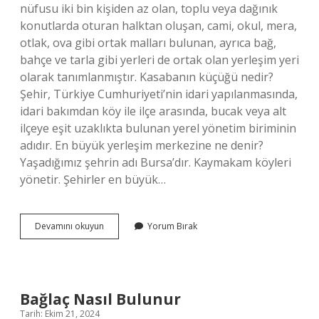
nüfusu iki bin kişiden az olan, toplu veya dağınık
konutlarda oturan halktan oluşan, cami, okul, mera,
otlak, ova gibi ortak malları bulunan, ayrıca bağ,
bahçe ve tarla gibi yerleri de ortak olan yerleşim yeri
olarak tanımlanmıştır. Kasabanın küçüğü nedir?
Şehir, Türkiye Cumhuriyeti’nin idari yapılanmasında,
idari bakımdan köy ile ilçe arasında, bucak veya alt
ilçeye eşit uzaklıkta bulunan yerel yönetim biriminin
adıdır. En büyük yerleşim merkezine ne denir?
Yaşadığımız şehrin adı Bursa’dır. Kaymakam köyleri
yönetir. Şehirler en büyük…
Nüfusu
Devamını okuyun
Yorum Bırak
2000
Ile
20000
Arasında
Olan
Bağlaç Nasıl Bulunur
Yerlere
Tarih: Ekim 21, 2024
Ne