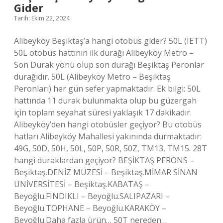
Gider
Tarih: Ekim 22, 2024
Alibeyköy Beşiktaş’a hangi otobüs gider? 50L (IETT)
50L otobüs hattının ilk durağı Alibeyköy Metro –
Son Durak yönü olup son durağı Beşiktaş Peronlar
durağıdır. 50L (Alibeyköy Metro – Beşiktaş
Peronları) her gün sefer yapmaktadır. Ek bilgi: 50L
hattında 11 durak bulunmakta olup bu güzergah
için toplam seyahat süresi yaklaşık 17 dakikadır.
Alibeyköy’den hangi otobüsler geçiyor? Bu otobüs
hatları Alibeyköy Mahallesi yakınında durmaktadır:
49G, 50D, 50H, 50L, 50P, 50R, 50Z, TM13, TM15. 28T
hangi duraklardan geçiyor? BEŞİKTAŞ PERONS –
Beşiktaş.DENİZ MÜZESİ – Beşiktaş.MİMAR SİNAN
ÜNİVERSİTESİ – Beşiktaş.KABATAŞ –
Beyoğlu.FINDIKLI – Beyoğlu.SALIPAZARI –
Beyoğlu.TOPHANE – Beyoğlu.KARAKÖY –
Beyoğlu.Daha fazla ürün… 50T nereden…