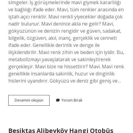
simgeler. İş görüşmelerinde mavi giymek kararlılığı
ve bağlılığı ifade eder. Mavi, tüm renkler arasında en
iştah açıcı renktir. Mavi renkli yiyecekler doğada çok
nadir bulunur. Mavi denince akla ne gelir? Mavi,
gökyüzünün ve denizin rengidir ve güven, sadakat,
bilgelik, özgüven, akıl, inanç, gerçeklik ve cenneti
ifade eder. Genellikle derinlik ve denge ile
ilişkilendirilir. Mavi renk zihin ve beden için iyidir. Bu,
metabolizmayı yavaşlatarak ve sakinleştirerek
gerçekleşir. Mavi bize ne hissettirir? Mavi. Mavi renk
genellikle insanlarda sakinlik, huzur ve dinginlik
hislerini uyandırır. Gökyüzü ve deniz gibi geniş ve…
Mavi
Devamını okuyun
Yorum Bırak
Özellikleri
Nedir
Beşiktaş Alibeyköy Hangi Otobüs