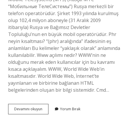
“Мобильные ТелеСистемы”) Rusya merkezli bir
telefon operatörüdür. Şirket 1993 yılında kurulmuş
olup 102,4 milyon aboneyle (31 Aralık 2009
itibarıyla) Rusya ve Bağımsız Devletler
Topluluğu’nun en büyük mobil operatörüdür. Phr
neyin kısaltması? “(phr) aralığında” ifadesinin eş
anlamlıları Bu kelimeler “yaklaşık olarak” anlamında
kullanılabilir. Www açılımı nedir? WWW’nin ne
olduğunu merak eden kullanıcılar için bu kavramı
kısaca açıklayalım. WWW, World Wide Web’in
kısaltmasıdır. World Wide Web, İnternet’te
yayınlanan ve birbirine bağlanan HTML
belgelerinden oluşan bir bilgi sistemidir. Cmd…
Wk
Devamını okuyun
Yorum Bırak
Neyin
Kısaltması