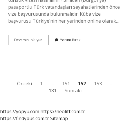
turistik vizesi nasıl alınır? Sıradan (Burgonya)
pasaportlu Türk vatandaşları seyahatlerinden önce
vize başvurusunda bulunmalıdır. Küba vize
başvurusu Türkiye’nin her yerinden online olarak…
Küba
Devamını okuyun
Yorum Bırak
Türkiyeden
Vize
Ister
Mi
Yazı
Önceki
1
…
151
152
153
…
181
Sonraki
sayfalaması
https://yopyu.com
https://neolift.com.tr
https://findybus.com.tr
Sitemap