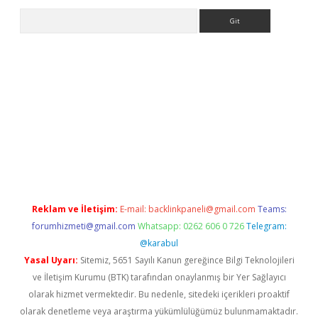
Arama
texper.xyz
Reklam ve İletişim:
E-mail:
backlinkpaneli@gmail.com
Teams:
forumhizmeti@gmail.com
Whatsapp: 0262 606 0 726
Telegram:
@karabul
Yasal Uyarı:
Sitemiz, 5651 Sayılı Kanun gereğince Bilgi Teknolojileri
ve İletişim Kurumu (BTK) tarafından onaylanmış bir Yer Sağlayıcı
olarak hizmet vermektedir. Bu nedenle, sitedeki içerikleri proaktif
olarak denetleme veya araştırma yükümlülüğümüz bulunmamaktadır.