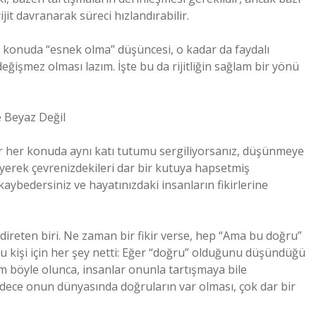
jit davranarak süreci hızlandırabilir.
 konuda “esnek olma” düşüncesi, o kadar da faydalı
eğişmez olması lazım. İşte bu da rijitliğin sağlam bir yönü
e Beyaz Değil
Eğer her konuda aynı katı tutumu sergiliyorsanız, düşünmeye
yerek çevrenizdekileri dar bir kutuya hapsetmiş
aybedersiniz ve hayatınızdaki insanların fikirlerine
direten biri. Ne zaman bir fikir verse, hep “Ama bu doğru”
 bu kişi için her şey netti: Eğer “doğru” olduğunu düşündüğü
m böyle olunca, insanlar onunla tartışmaya bile
adece onun dünyasında doğruların var olması, çok dar bir