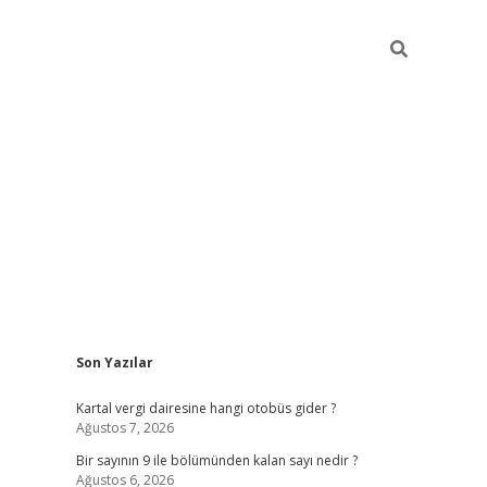
Sidebar
Son Yazılar
https://elexbett.net/
be
Kartal vergi dairesine hangi otobüs gider ?
Ağustos 7, 2026
Bir sayının 9 ile bölümünden kalan sayı nedir ?
Ağustos 6, 2026