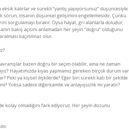
ksik kalırlar ve sürekli “yanlış yapıyorsunuz” düşüncesiyle
yük sorun, insanın düşünsel gelişimini engellemesidir. Çünkü
ini sorgulamayı bırakır. Oysa hayat, gri alanlarla doludur;
insanın bakış açısını anlamadan her şeyin “doğru” olduğunu
aralması kaçınılmaz olur.
ız?
avranışlar bazen doğru bir seçim olabilir, ama ne zaman
ıyız? Hayatımızda kıyas yapmamız gereken birçok durum var
Peki ya kişisel ilişkilerde? Eğer biri sürekli katı bir şekilde
i? Yoksa sadece diğerkamlık ve anlayışsızlık mı yaratır?
e kolay olmadığını fark ediyoruz. Her şeyin dozunu
ası