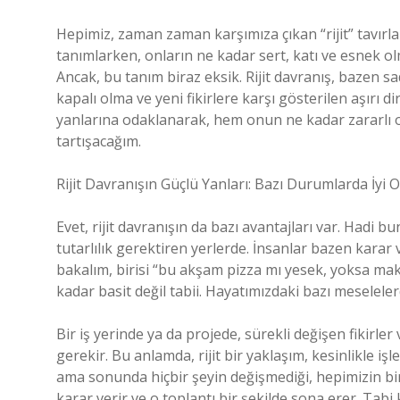
Hepimiz, zaman zaman karşımıza çıkan “rijit” tavırla
tanımlarken, onların ne kadar sert, katı ve esnek olm
Ancak, bu tanım biraz eksik. Rijit davranış, bazen sa
kapalı olma ve yeni fikirlere karşı gösterilen aşırı di
yanlarına odaklanarak, hem onun ne kadar zararlı o
tartışacağım.
Rijit Davranışın Güçlü Yanları: Bazı Durumlarda İyi Ol
Evet, rijit davranışın da bazı avantajları var. Hadi b
tutarlılık gerektiren yerlerde. İnsanlar bazen karar 
bakalım, birisi “bu akşam pizza mı yesek, yoksa ma
kadar basit değil tabii. Hayatımızdaki bazı meselelerd
Bir iş yerinde ya da projede, sürekli değişen fikirl
gerekir. Bu anlamda, rijit bir yaklaşım, kesinlikle işle
ama sonunda hiçbir şeyin değişmediği, hepimizin birb
karar verir ve o toplantı bir şekilde sona erer. Tabi