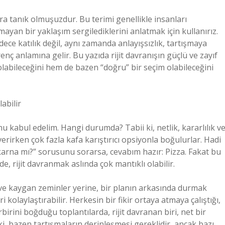
ra tanık olmuşuzdur. Bu terimi genellikle insanları
ayan bir yaklaşım sergilediklerini anlatmak için kullanırız.
dece katılık değil, aynı zamanda anlayışsızlık, tartışmaya
renç anlamına gelir. Bu yazıda rijit davranışın güçlü ve zayıf
labileceğini hem de bazen “doğru” bir seçim olabileceğini
abilir
unu kabul edelim. Hangi durumda? Tabii ki, netlik, kararlılık v
verirken çok fazla kafa karıştırıcı opsiyonla boğulurlar. Hadi
karna mı?” sorusunu sorarsa, cevabım hazır: Pizza. Fakat bu
e, rijit davranmak aslında çok mantıklı olabilir.
er ve kaygan zeminler yerine, bir planın arkasında durmak
ri kolaylaştırabilir. Herkesin bir fikir ortaya atmaya çalıştığı,
irini boğduğu toplantılarda, rijit davranan biri, net bir
 ki, bazen tartışmaların derinleşmesi gereklidir, ancak bazı