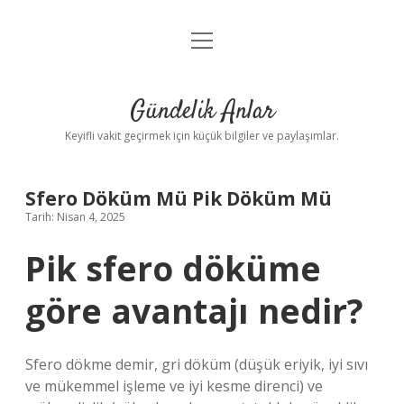
menüyü
Anasayfa
aç
Gizlilik Politikası
Gündelik Anlar
Yasal Uyarı
Keyifli vakit geçirmek için küçük bilgiler ve paylaşımlar.
Hakkımızda
Sfero Döküm Mü Pik Döküm Mü
Tarih: Nisan 4, 2025
Pik sfero döküme
göre avantajı nedir?
Sfero dökme demir, gri döküm (düşük eriyik, iyi sıvı
ve mükemmel işleme ve iyi kesme direnci) ve