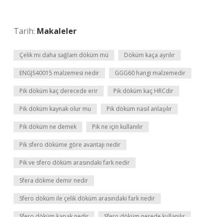
Tarih:
Makaleler
Çelik mi daha sağlam döküm mü
Döküm kaça ayrılır
ENGJS40015 malzemesi nedir
GGG60 hangi malzemedir
Pik döküm kaç derecede erir
Pik döküm kaç HRCdir
Pik döküm kaynak olur mu
Pik döküm nasıl anlaşılır
Pik döküm ne demek
Pik ne için kullanılır
Pik sfero döküme göre avantajı nedir
Pik ve sfero döküm arasındaki fark nedir
Sfera dökme demir nedir
Sfero döküm ile çelik döküm arasındaki fark nedir
Sfero döküm kapak nedir
Sfero döküm nerede kullanılır