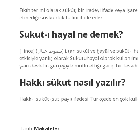
Fıkıh terimi olarak sükût; bir iradeyi ifade veya işar
etmediği suskunluk halini ifade eder.
Sukut-ı hayal ne demek?
[l ince] (ﺳﻘﻮﻁ ﺧﻴﺎﻝ) i. (ar. suḳūṭ ve ḫayāl ve suḳūt-ı ḥayāl) [Halk arasında daha aşina olan Sükût kelimesinin
etkisiyle yanlış olarak Sukutuhayal olarak kullanılmı
şairi devletin gerçeğiyle mutlu ettiği garip bir tesadü
Hakkı sükut nasıl yazılır?
Hakk-ı sükût (sus payı) ifadesi Türkçede en çok kulla
Tarih:
Makaleler