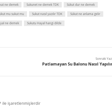
kut ne demek
Sukunet ne demek TDK
Sükut dur ne demek
ükut mu sukut mu
Sukut nasıl yazılır TDK
Sükut ne anlama gelir
ayal ne demek
Sukutu Hayal hangi dilde
Sonraki Yaz
Patlamayan Su Balonu Nasıl Yapılı
*
ile işaretlenmişlerdir