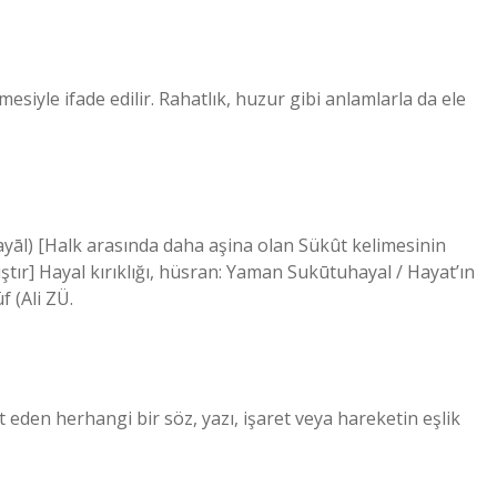
esiyle ifade edilir. Rahatlık, huzur gibi anlamlarla da ele
ştır] Hayal kırıklığı, hüsran: Yaman Sukūtuhayal / Hayat’ın
f (Ali ZÜ.
et eden herhangi bir söz, yazı, işaret veya hareketin eşlik