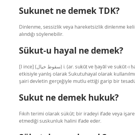
Sukunet ne demek TDK?
Dinlenme, sessizlik veya hareketsizlik dinlenme kelim
alındığı söylenebilir.
Sükut-u hayal ne demek?
[l ince] (ﺳﻘﻮﻁ ﺧﻴﺎﻝ) i. (ar. suḳūṭ ve ḫayāl ve suḳūt-ı ḥayāl) [Halk arasında daha aşina olan Sükût kelimesinin
etkisiyle yanlış olarak Sukutuhayal olarak kullanılmı
şairi devletin gerçeğiyle mutlu ettiği garip bir tesadü
Sukut ne demek hukuk?
Fıkıh terimi olarak sükût; bir iradeyi ifade veya işar
etmediği suskunluk halini ifade eder.