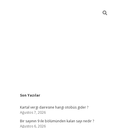
Sidebar
Son Yazılar
https://elexbett.net/
be
Kartal vergi dairesine hangi otobüs gider ?
Ağustos 7, 2026
Bir sayının 9 ile bölümünden kalan sayı nedir ?
Ağustos 6, 2026