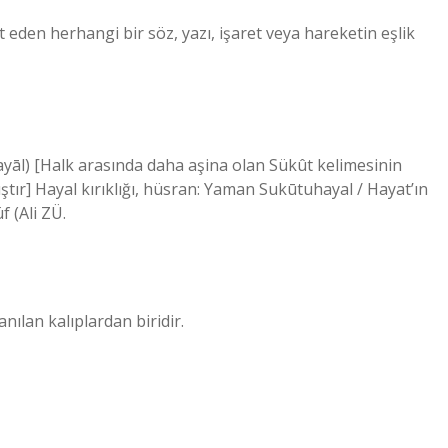
et eden herhangi bir söz, yazı, işaret veya hareketin eşlik
ştır] Hayal kırıklığı, hüsran: Yaman Sukūtuhayal / Hayat’ın
f (Ali ZÜ.
nılan kalıplardan biridir.