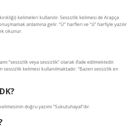
?
ıklığı) kelimeleri kullanılır. Sessizlik kelimesi de Arapça
onuşmamak anlamına gelir. “Ü” harfleri ve “û” harfiyle yazılır
rek okunur.
 “sessizlik veya sessizlik” olarak ifade edilmektedir.
in sessizlik kelimesi kullanılmaktadır. “Bazen sessizlik en
TDK?
 kelimesinin doğru yazımı “Sukutuhayal”dır.
?