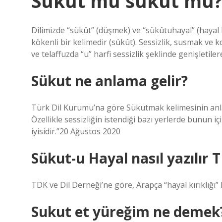
Sükut mu sukut mu
Dilimizde “sükût” (düşmek) ve “sükûtuhayal” (hayal kır
kökenli bir kelimedir (sükût). Sessizlik, susmak ve k
ve telaffuzda “u” harfi sessizlik şeklinde genişletile
Sükut ne anlama gelir?
Türk Dil Kurumu’na göre Sükutmak kelimesinin anlamı
Özellikle sessizliğin istendiği bazı yerlerde bunun iç
iyisidir.”20 Ağustos 2020
Sükut-u Hayal nasıl yazılır 
TDK ve Dil Derneği’ne göre, Arapça “hayal kırıklığı”
Sukut et yüreğim ne demek