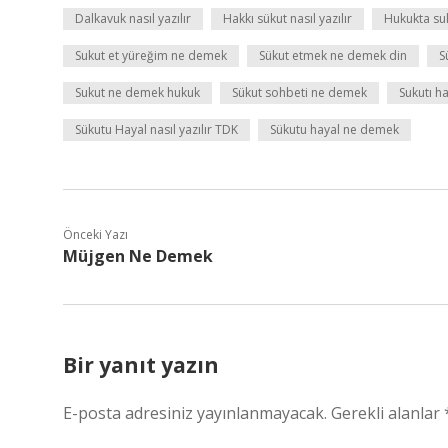
Dalkavuk nasıl yazılır
Hakkı sükut nasıl yazılır
Hukukta su
Sukut et yüreğim ne demek
Sükut etmek ne demek din
S
Sukut ne demek hukuk
Sükut sohbeti ne demek
Sukutı h
Sükutu Hayal nasıl yazılır TDK
Sükutu hayal ne demek
Önceki Yazı
Müjgen Ne Demek
Bir yanıt yazın
E-posta adresiniz yayınlanmayacak.
Gerekli alanlar