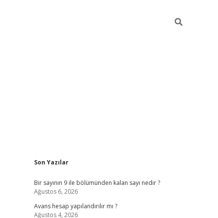
Sidebar
Son Yazılar
https://elexbett.net/
betexper.xyz
Bir sayının 9 ile bölümünden kalan sayı nedir ?
Ağustos 6, 2026
Avans hesap yapılandırılır mı ?
Ağustos 4, 2026