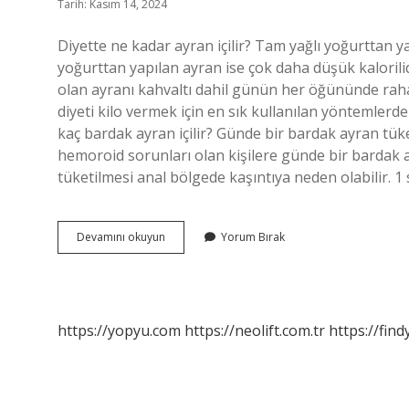
Tarih: Kasım 14, 2024
Diyette ne kadar ayran içilir? Tam yağlı yoğurttan ya
yoğurttan yapılan ayran ise çok daha düşük kalorilid
olan ayranı kahvaltı dahil günün her öğününde rahatlı
diyeti kilo vermek için en sık kullanılan yöntemlerden
kaç bardak ayran içilir? Günde bir bardak ayran tü
hemoroid sorunları olan kişilere günde bir bardak a
tüketilmesi anal bölgede kaşıntıya neden olabilir. 1
Diyette
Devamını okuyun
Yorum Bırak
Kaç
Bardak
Ayran
Içilmeli
https://yopyu.com
https://neolift.com.tr
https://fin