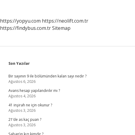
https://yopyu.com
https://neolift.com.tr
https://findybus.com.tr
Sitemap
Sidebar
Son Yazılar
Bir sayının 9 ile bölümünden kalan sayı nedir ?
Ağustos 6, 2026
Avans hesap yapılandırılır mı ?
Ağustos 4, 2026
41 inşirah ne için okunur ?
Ağustos 3, 2026
21’de as kaç puan ?
Ağustos 3, 2026
Şaban’ın kızı kimdir ?