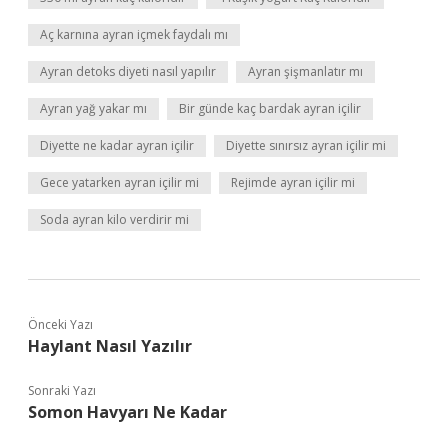
Aç karnına ayran içmek faydalı mı
Ayran detoks diyeti nasıl yapılır
Ayran şişmanlatır mı
Ayran yağ yakar mı
Bir günde kaç bardak ayran içilir
Diyette ne kadar ayran içilir
Diyette sınırsız ayran içilir mi
Gece yatarken ayran içilir mi
Rejimde ayran içilir mi
Soda ayran kilo verdirir mi
Önceki Yazı
Haylant Nasıl Yazılır
Sonraki Yazı
Somon Havyarı Ne Kadar