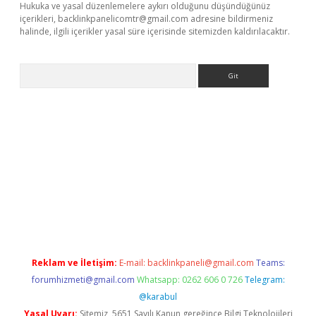
Hukuka ve yasal düzenlemelere aykırı olduğunu düşündüğünüz
içerikleri,
backlinkpanelicomtr@gmail.com
adresine bildirmeniz
halinde, ilgili içerikler yasal süre içerisinde sitemizden kaldırılacaktır.
Arama
exbett.net/
betexper.xyz
Reklam ve İletişim:
E-mail:
backlinkpaneli@gmail.com
Teams:
forumhizmeti@gmail.com
Whatsapp: 0262 606 0 726
Telegram:
@karabul
Yasal Uyarı:
Sitemiz, 5651 Sayılı Kanun gereğince Bilgi Teknolojileri