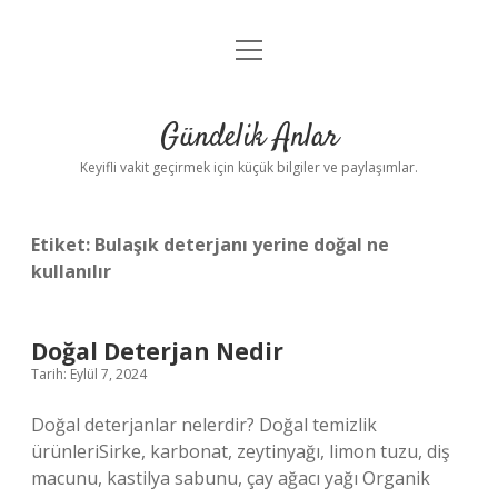
menüyü
Anasayfa
aç
Gizlilik Politikası
Gündelik Anlar
Yasal Uyarı
Keyifli vakit geçirmek için küçük bilgiler ve paylaşımlar.
Hakkımızda
Etiket:
Bulaşık deterjanı yerine doğal ne
kullanılır
Doğal Deterjan Nedir
Tarih: Eylül 7, 2024
Doğal deterjanlar nelerdir? Doğal temizlik
ürünleriSirke, karbonat, zeytinyağı, limon tuzu, diş
macunu, kastilya sabunu, çay ağacı yağı Organik