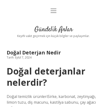
menüyü
Anasayfa
aç
Gizlilik Politikası
Gündelik Anlar
Yasal Uyarı
Keyifli vakit geçirmek için küçük bilgiler ve paylaşımlar.
Hakkımızda
Doğal Deterjan Nedir
Tarih: Eylül 7, 2024
Doğal deterjanlar
nelerdir?
Doğal temizlik ürünleriSirke, karbonat, zeytinyağı,
limon tuzu, diş macunu, kastilya sabunu, çay ağacı