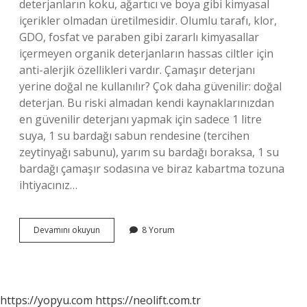
deterjanların koku, ağartıcı ve boya gibi kimyasal
içerikler olmadan üretilmesidir. Olumlu tarafı, klor,
GDO, fosfat ve paraben gibi zararlı kimyasallar
içermeyen organik deterjanların hassas ciltler için
anti-alerjik özellikleri vardır. Çamaşır deterjanı
yerine doğal ne kullanılır? Çok daha güvenilir: doğal
deterjan. Bu riski almadan kendi kaynaklarınızdan
en güvenilir deterjanı yapmak için sadece 1 litre
suya, 1 su bardağı sabun rendesine (tercihen
zeytinyağı sabunu), yarım su bardağı boraksa, 1 su
bardağı çamaşır sodasına ve biraz kabartma tozuna
ihtiyacınız…
Doğal
Devamını okuyun
8 Yorum
Deterjan
Nedir
https://yopyu.com
https://neolift.com.tr