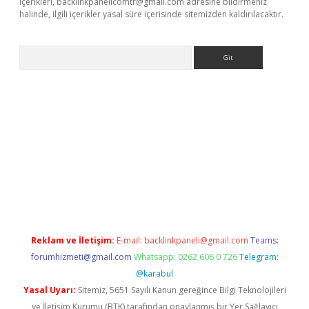
içerikleri,
backlinkpanelicomtr@gmail.com
adresine bildirmeniz
halinde, ilgili içerikler yasal süre içerisinde sitemizden kaldırılacaktır.
Arama
//elexbett.net/
betexper.xyz
Reklam ve İletişim:
E-mail:
backlinkpaneli@gmail.com
Teams:
forumhizmeti@gmail.com
Whatsapp: 0262 606 0 726
Telegram:
@karabul
Yasal Uyarı:
Sitemiz, 5651 Sayılı Kanun gereğince Bilgi Teknolojileri
ve İletişim Kurumu (BTK) tarafından onaylanmış bir Yer Sağlayıcı