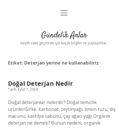
menüyü
Anasayfa
aç
Gizlilik Politikası
Gündelik Anlar
Yasal Uyarı
Keyifli vakit geçirmek için küçük bilgiler ve paylaşımlar.
Hakkımızda
Etiket:
Deterjan yerine ne kullanabiliriz
Doğal Deterjan Nedir
Tarih: Eylül 7, 2024
Doğal deterjanlar nelerdir? Doğal temizlik
ürünleriSirke, karbonat, zeytinyağı, limon tuzu, diş
macunu, kastilya sabunu, çay ağacı yağı Organik
deterjan ne demek? Bunun nedeni, organik