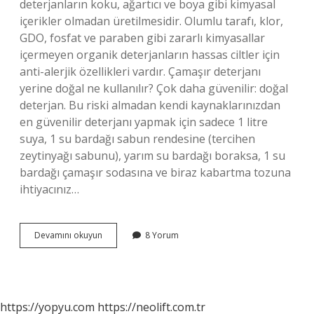
deterjanların koku, ağartıcı ve boya gibi kimyasal
içerikler olmadan üretilmesidir. Olumlu tarafı, klor,
GDO, fosfat ve paraben gibi zararlı kimyasallar
içermeyen organik deterjanların hassas ciltler için
anti-alerjik özellikleri vardır. Çamaşır deterjanı
yerine doğal ne kullanılır? Çok daha güvenilir: doğal
deterjan. Bu riski almadan kendi kaynaklarınızdan
en güvenilir deterjanı yapmak için sadece 1 litre
suya, 1 su bardağı sabun rendesine (tercihen
zeytinyağı sabunu), yarım su bardağı boraksa, 1 su
bardağı çamaşır sodasına ve biraz kabartma tozuna
ihtiyacınız…
Doğal
Devamını okuyun
8 Yorum
Deterjan
Nedir
https://yopyu.com
https://neolift.com.tr