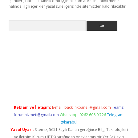
içerikleri,
backlinkpanelicomtr@gmail.com
adresine bildirmeniz
halinde, ilgili içerikler yasal süre içerisinde sitemizden kaldırılacaktır.
Arama
exbett.net/
betexper.xyz
Reklam ve İletişim:
E-mail:
backlinkpaneli@gmail.com
Teams:
forumhizmeti@gmail.com
Whatsapp: 0262 606 0 726
Telegram:
@karabul
Yasal Uyarı:
Sitemiz, 5651 Sayılı Kanun gereğince Bilgi Teknolojileri
ve İletişim Kurumu (BTK) tarafından onaylanmış bir Yer Sağlayıcı