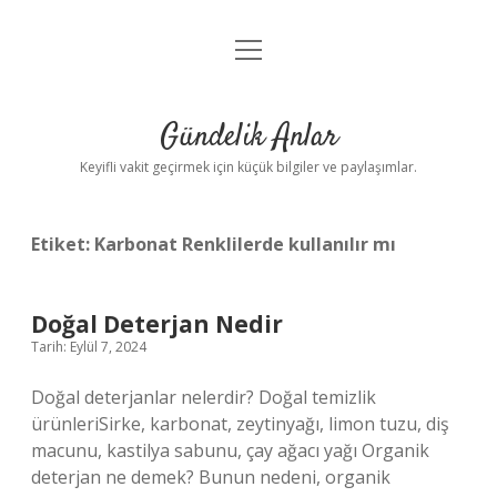
menüyü
Anasayfa
aç
Gizlilik Politikası
Gündelik Anlar
Yasal Uyarı
Keyifli vakit geçirmek için küçük bilgiler ve paylaşımlar.
Hakkımızda
Etiket:
Karbonat Renklilerde kullanılır mı
Doğal Deterjan Nedir
Tarih: Eylül 7, 2024
Doğal deterjanlar nelerdir? Doğal temizlik
ürünleriSirke, karbonat, zeytinyağı, limon tuzu, diş
macunu, kastilya sabunu, çay ağacı yağı Organik
deterjan ne demek? Bunun nedeni, organik