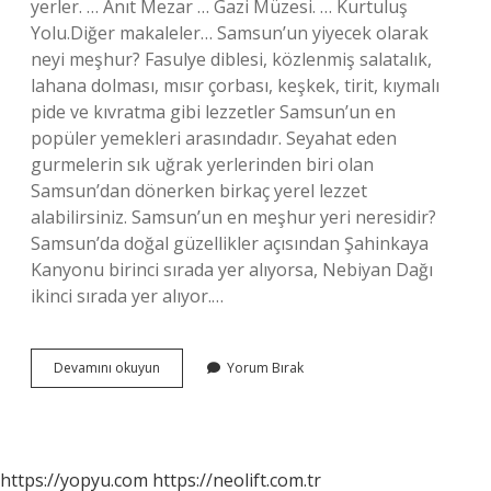
yerler. … Anıt Mezar … Gazi Müzesi. … Kurtuluş
Yolu.Diğer makaleler… Samsun’un yiyecek olarak
neyi meşhur? Fasulye diblesi, közlenmiş salatalık,
lahana dolması, mısır çorbası, keşkek, tirit, kıymalı
pide ve kıvratma gibi lezzetler Samsun’un en
popüler yemekleri arasındadır. Seyahat eden
gurmelerin sık uğrak yerlerinden biri olan
Samsun’dan dönerken birkaç yerel lezzet
alabilirsiniz. Samsun’un en meşhur yeri neresidir?
Samsun’da doğal güzellikler açısından Şahinkaya
Kanyonu birinci sırada yer alıyorsa, Nebiyan Dağı
ikinci sırada yer alıyor.…
Samsun
Devamını okuyun
Yorum Bırak
Atakum
Neyi
Meşhur
https://yopyu.com
https://neolift.com.tr