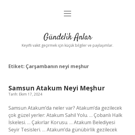
menüyü
Anasayfa
aç
Gizlilik Politikası
Gündelik Anlar
Yasal Uyarı
Keyifli vakit geçirmek için küçük bilgiler ve paylaşımlar.
Hakkımızda
Etiket:
Çarşambanın neyi meşhur
Samsun Atakum Neyi Meşhur
Tarih: Ekim 17, 2024
Samsun Atakum’da neler var? Atakum’da gezilecek
çok güzel yerler: Atakum Sahil Yolu. … Çobanlı Halk
İskelesi. … Çakırlar Korusu. … Atakum Belediyesi
Seyir Tesisleri. … Atakum’da günübirlik gezilecek