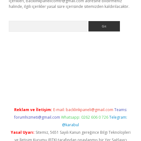
içerikleri,
backlinkpanelicomtr@gmail.com
adresine bildirmeniz
halinde, ilgili içerikler yasal süre içerisinde sitemizden kaldırılacaktır.
Arama
exbett.net/
betexper.xyz
Reklam ve İletişim:
E-mail:
backlinkpaneli@gmail.com
Teams:
forumhizmeti@gmail.com
Whatsapp: 0262 606 0 726
Telegram:
@karabul
Yasal Uyarı:
Sitemiz, 5651 Sayılı Kanun gereğince Bilgi Teknolojileri
ve İletişim Kurumu (BTK) tarafından onaylanmış bir Yer Sağlayıcı