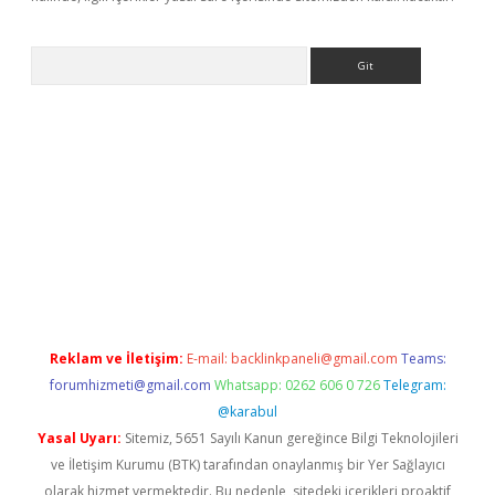
Arama
exbett.net/
betexper.xyz
Reklam ve İletişim:
E-mail:
backlinkpaneli@gmail.com
Teams:
forumhizmeti@gmail.com
Whatsapp: 0262 606 0 726
Telegram:
@karabul
Yasal Uyarı:
Sitemiz, 5651 Sayılı Kanun gereğince Bilgi Teknolojileri
ve İletişim Kurumu (BTK) tarafından onaylanmış bir Yer Sağlayıcı
olarak hizmet vermektedir. Bu nedenle, sitedeki içerikleri proaktif