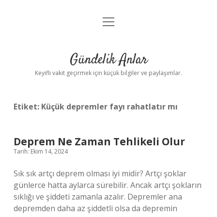
menüyü
Anasayfa
aç
Gizlilik Politikası
Gündelik Anlar
Yasal Uyarı
Keyifli vakit geçirmek için küçük bilgiler ve paylaşımlar.
Hakkımızda
Etiket:
Küçük depremler fayı rahatlatır mı
Deprem Ne Zaman Tehlikeli Olur
Tarih: Ekim 14, 2024
Sık sık artçı deprem olması iyi midir? Artçı şoklar
günlerce hatta aylarca sürebilir. Ancak artçı şokların
sıklığı ve şiddeti zamanla azalır. Depremler ana
depremden daha az şiddetli olsa da depremin