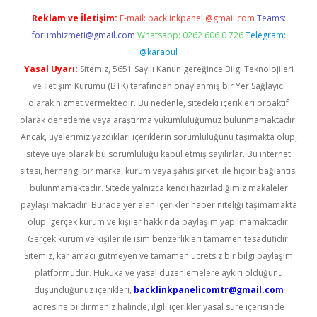
Reklam ve İletişim:
E-mail:
backlinkpaneli@gmail.com
Teams:
forumhizmeti@gmail.com
Whatsapp: 0262 606 0 726
Telegram:
@karabul
Yasal Uyarı:
Sitemiz, 5651 Sayılı Kanun gereğince Bilgi Teknolojileri
ve İletişim Kurumu (BTK) tarafından onaylanmış bir Yer Sağlayıcı
olarak hizmet vermektedir. Bu nedenle, sitedeki içerikleri proaktif
olarak denetleme veya araştırma yükümlülüğümüz bulunmamaktadır.
Ancak, üyelerimiz yazdıkları içeriklerin sorumluluğunu taşımakta olup,
siteye üye olarak bu sorumluluğu kabul etmiş sayılırlar. Bu internet
sitesi, herhangi bir marka, kurum veya şahıs şirketi ile hiçbir bağlantısı
bulunmamaktadır. Sitede yalnızca kendi hazırladığımız makaleler
paylaşılmaktadır. Burada yer alan içerikler haber niteliği taşımamakta
olup, gerçek kurum ve kişiler hakkında paylaşım yapılmamaktadır.
Gerçek kurum ve kişiler ile isim benzerlikleri tamamen tesadüfidir.
Sitemiz, kar amacı gütmeyen ve tamamen ücretsiz bir bilgi paylaşım
platformudur. Hukuka ve yasal düzenlemelere aykırı olduğunu
düşündüğünüz içerikleri,
backlinkpanelicomtr@gmail.com
adresine bildirmeniz halinde, ilgili içerikler yasal süre içerisinde