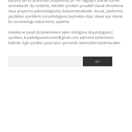
Kurumu (BTK) tarafından onaylanmış bir Yer Sağlayıcı olarak hizmet
vermektedir. Bu nedenle, sitedeki içerikleri proaktif olarak denetleme
veya araştırma yükümlülüğümüz bulunmamaktadır. Ancak, üyelerimiz
yazdıkları içeriklerin sorumluluğunu taşımakta olup, siteye üye olarak
bu sorumluluğu kabul etmiş sayılırlar.
Hukuka ve yasal düzenlemelere aykırı olduğunu düşündüğünüz
içerikleri,
backlinkpanelicomtr@gmail.com
adresine bildirmeniz
halinde, ilgili içerikler yasal süre içerisinde sitemizden kaldırılacaktır.
Arama
exper.xyz