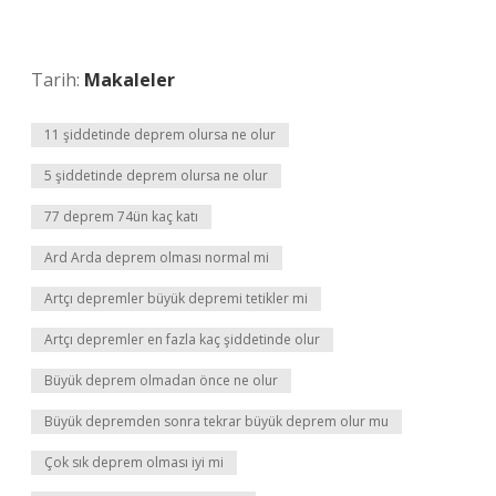
Tarih:
Makaleler
11 şiddetinde deprem olursa ne olur
5 şiddetinde deprem olursa ne olur
77 deprem 74ün kaç katı
Ard Arda deprem olması normal mi
Artçı depremler büyük depremi tetikler mi
Artçı depremler en fazla kaç şiddetinde olur
Büyük deprem olmadan önce ne olur
Büyük depremden sonra tekrar büyük deprem olur mu
Çok sık deprem olması iyi mi