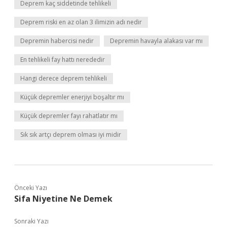
Deprem kaç siddetinde tehlikeli
Deprem riski en az olan 3 ilimizin adı nedir
Depremin habercisi nedir
Depremin havayla alakası var mı
En tehlikeli fay hattı nerededir
Hangi derece deprem tehlikeli
Küçük depremler enerjiyi boşaltır mı
Küçük depremler fayı rahatlatır mı
Sık sık artçı deprem olması iyi midir
Önceki Yazı
Sifa Niyetine Ne Demek
Sonraki Yazı