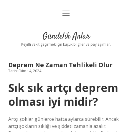
menüyü
Anasayfa
aç
Gizlilik Politikası
Gündelik Anlar
Yasal Uyarı
Keyifli vakit geçirmek için küçük bilgiler ve paylaşımlar.
Hakkımızda
Deprem Ne Zaman Tehlikeli Olur
Tarih: Ekim 14, 2024
Sık sık artçı deprem
olması iyi midir?
Artçı şoklar günlerce hatta aylarca sürebilir. Ancak
artçı şokların sıklığı ve şiddeti zamanla azalır.