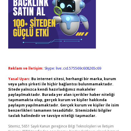
Reklam ve İletişim:
Skype: live:.cid.575569c608265c69
Yasal Uyarı:
Bu internet sitesi, herhangi bir marka, kurum
veya şahıs şirketi ile hiçbir bağlantısı bulunmamaktadır.
Sitede yalnızca kendi hazırladığımız makaleler
paylaşılmaktadır. Burada yer alan içerikler haber niteliği
taşımamakta olup, gerçek kurum ve kişiler hakkında
paylaşım yapılmamaktadır. Gerçek kurum ve kişiler ile isim
benzerlikleri tamamen tesadüfidir. Sitemizdeki bilgiler
taslak halindedir ve tavsiye niteliği taşımazlar.
Sitemiz, 5651 Sayılı Kanun gereğince Bilgi Teknolojileri ve İletişim