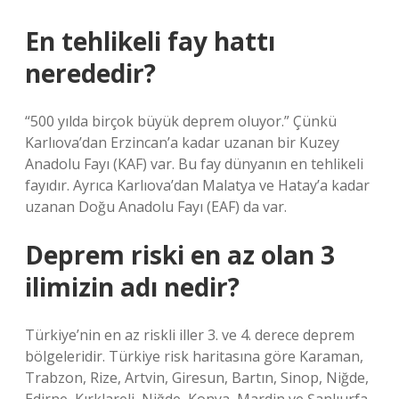
En tehlikeli fay hattı
nerededir?
“500 yılda birçok büyük deprem oluyor.” Çünkü
Karlıova’dan Erzincan’a kadar uzanan bir Kuzey
Anadolu Fayı (KAF) var. Bu fay dünyanın en tehlikeli
fayıdır. Ayrıca Karlıova’dan Malatya ve Hatay’a kadar
uzanan Doğu Anadolu Fayı (EAF) da var.
Deprem riski en az olan 3
ilimizin adı nedir?
Türkiye’nin en az riskli iller 3. ve 4. derece deprem
bölgeleridir. Türkiye risk haritasına göre Karaman,
Trabzon, Rize, Artvin, Giresun, Bartın, Sinop, Niğde,