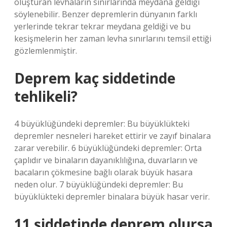
oluşturan levhaların sınırlarında meydana geldiği
söylenebilir. Benzer depremlerin dünyanın farklı
yerlerinde tekrar tekrar meydana geldiği ve bu
kesişmelerin her zaman levha sınırlarını temsil ettiği
gözlemlenmiştir.
Deprem kaç siddetinde
tehlikeli?
4 büyüklüğündeki depremler: Bu büyüklükteki
depremler nesneleri hareket ettirir ve zayıf binalara
zarar verebilir. 6 büyüklüğündeki depremler: Orta
çaplıdır ve binaların dayanıklılığına, duvarların ve
bacaların çökmesine bağlı olarak büyük hasara
neden olur. 7 büyüklüğündeki depremler: Bu
büyüklükteki depremler binalara büyük hasar verir.
11 şiddetinde deprem olursa