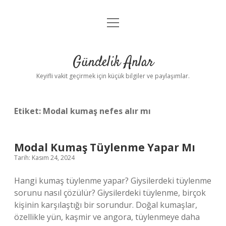
menüyü
Anasayfa
aç
Gizlilik Politikası
Gündelik Anlar
Yasal Uyarı
Keyifli vakit geçirmek için küçük bilgiler ve paylaşımlar.
Hakkımızda
Etiket:
Modal kumaş nefes alır mı
Modal Kumaş Tüylenme Yapar Mı
Tarih: Kasım 24, 2024
Hangi kumaş tüylenme yapar? Giysilerdeki tüylenme
sorunu nasıl çözülür? Giysilerdeki tüylenme, birçok
kişinin karşılaştığı bir sorundur. Doğal kumaşlar,
özellikle yün, kaşmir ve angora, tüylenmeye daha