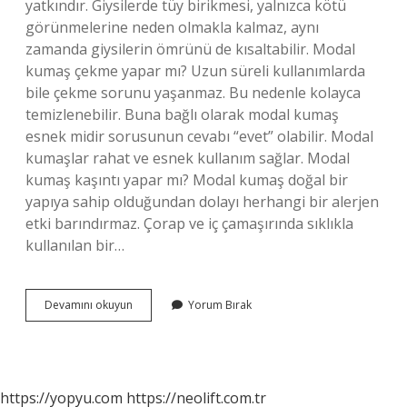
yatkındır. Giysilerde tüy birikmesi, yalnızca kötü
görünmelerine neden olmakla kalmaz, aynı
zamanda giysilerin ömrünü de kısaltabilir. Modal
kumaş çekme yapar mı? Uzun süreli kullanımlarda
bile çekme sorunu yaşanmaz. Bu nedenle kolayca
temizlenebilir. Buna bağlı olarak modal kumaş
esnek midir sorusunun cevabı “evet” olabilir. Modal
kumaşlar rahat ve esnek kullanım sağlar. Modal
kumaş kaşıntı yapar mı? Modal kumaş doğal bir
yapıya sahip olduğundan dolayı herhangi bir alerjen
etki barındırmaz. Çorap ve iç çamaşırında sıklıkla
kullanılan bir…
Modal
Devamını okuyun
Yorum Bırak
Kumaş
Tüylenme
Yapar
Mı
https://yopyu.com
https://neolift.com.tr