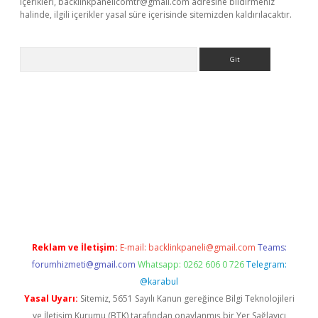
içerikleri,
backlinkpanelicomtr@gmail.com
adresine bildirmeniz
halinde, ilgili içerikler yasal süre içerisinde sitemizden kaldırılacaktır.
Arama
exbett.net/
betexper.xyz
Reklam ve İletişim:
E-mail:
backlinkpaneli@gmail.com
Teams:
forumhizmeti@gmail.com
Whatsapp: 0262 606 0 726
Telegram:
@karabul
Yasal Uyarı:
Sitemiz, 5651 Sayılı Kanun gereğince Bilgi Teknolojileri
ve İletişim Kurumu (BTK) tarafından onaylanmış bir Yer Sağlayıcı