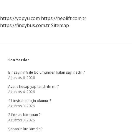
Sembolü
Mü
https://yopyu.com
https://neolift.com.tr
https://findybus.com.tr
Sitemap
Sidebar
Son Yazılar
Bir sayının 9 ile bölümünden kalan sayı nedir ?
Ağustos 6, 2026
Avans hesap yapılandırılır mı ?
Ağustos 4, 2026
41 inşirah ne için okunur ?
Ağustos 3, 2026
21’de as kaç puan ?
Ağustos 3, 2026
Şaban’ın kızı kimdir ?