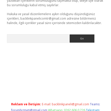
yazdıkları içeriklerin sorumluluğunu taşımakta olup, siteye üye olarak
bu sorumluluğu kabul etmiş sayılırlar.
Hukuka ve yasal düzenlemelere aykırı olduğunu düşündüğünüz
içerikleri,
backlinkpanelicomtr@gmail.com
adresine bildirmeniz
halinde, ilgili içerikler yasal süre içerisinde sitemizden kaldırılacaktır.
Arama
exbett.net/
betexper.xyz
Reklam ve İletişim:
E-mail:
backlinkpaneli@gmail.com
Teams:
forumhizmeti@gmail.com
Whatsapp: 0262 606 0 726
Telegram: