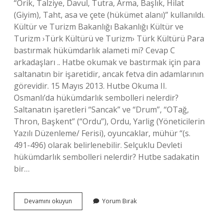
“Orik, Talziye, Davul, Tutra, Arma, Başlık, Hilat
(Giyim), Taht, asa ve çete (hükümet alanı)” kullanıldı.
Kültür ve Turizm Bakanlığı Bakanlığı Kültür ve
Turizm ›Türk Kültürü ve Turizm› Türk Kültürü Para
bastırmak hükümdarlık alameti mi? Cevap C
arkadaşları .. Hatbe okumak ve bastırmak için para
saltanatın bir işaretidir, ancak fetva din adamlarının
görevidir. 15 Mayıs 2013. Hutbe Okuma II.
Osmanlı’da hükümdarlık sembolleri nelerdir?
Saltanatın işaretleri “Sancak” ve “Drum”, “OTağ,
Thron, Başkent” (“Ordu”), Ordu, Yarlig (Yöneticilerin
Yazılı Düzenleme/ Ferisi), oyuncaklar, mühür “(s.
491-496) olarak belirlenebilir. Selçuklu Devleti
hükümdarlık sembolleri nelerdir? Hutbe sadakatin
bir…
Para
Devamını okuyun
Yorum Bırak
Bastırmak
Hükümdarlık