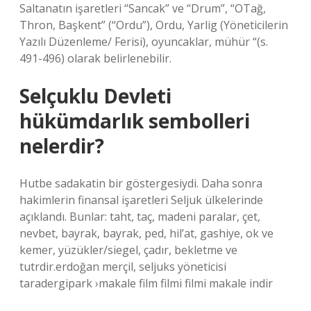
Saltanatın işaretleri “Sancak” ve “Drum”, “OTağ,
Thron, Başkent” (“Ordu”), Ordu, Yarlig (Yöneticilerin
Yazılı Düzenleme/ Ferisi), oyuncaklar, mühür “(s.
491-496) olarak belirlenebilir.
Selçuklu Devleti
hükümdarlık sembolleri
nelerdir?
Hutbe sadakatin bir göstergesiydi. Daha sonra
hakimlerin finansal işaretleri Seljuk ülkelerinde
açıklandı. Bunlar: taht, taç, madeni paralar, çet,
nevbet, bayrak, bayrak, ped, hil’at, gashiye, ok ve
kemer, yüzükler/siegel, çadır, bekletme ve
tutrdir.erdoğan merçil, seljuks yöneticisi
taradergipark ›makale film filmi filmi makale indir