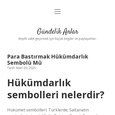
menüyü
Anasayfa
aç
Gizlilik Politikası
Gündelik Anlar
Yasal Uyarı
Keyifli vakit geçirmek için küçük bilgiler ve paylaşımlar.
Hakkımızda
Para Bastırmak Hükümdarlık
Sembolü Mü
Tarih: Mart 20, 2025
Hükümdarlık
sembolleri nelerdir?
Hükümet sembolleri: Türklerde; Saltanatın