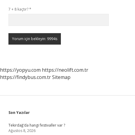
7 + 8 kaçtır?
*
https://yopyu.com
https://neolift.com.tr
https://findybus.com.tr
Sitemap
Sidebar
Son Yazılar
Tekirdağ’da hangi festivaller var ?
Ağustos 8, 2026