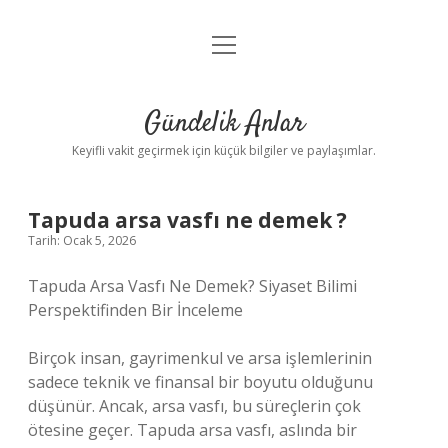
menüyü
Anasayfa
aç
Gizlilik Politikası
Gündelik Anlar
Yasal Uyarı
Keyifli vakit geçirmek için küçük bilgiler ve paylaşımlar.
Hakkımızda
Tapuda arsa vasfı ne demek ?
Tarih: Ocak 5, 2026
Tapuda Arsa Vasfı Ne Demek? Siyaset Bilimi
Perspektifinden Bir İnceleme
Birçok insan, gayrimenkul ve arsa işlemlerinin
sadece teknik ve finansal bir boyutu olduğunu
düşünür. Ancak, arsa vasfı, bu süreçlerin çok
ötesine geçer. Tapuda arsa vasfı, aslında bir