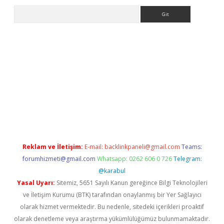
Arama
etexper.xyz
Reklam ve İletişim:
E-mail:
backlinkpaneli@gmail.com
Teams:
forumhizmeti@gmail.com
Whatsapp: 0262 606 0 726
Telegram:
@karabul
Yasal Uyarı:
Sitemiz, 5651 Sayılı Kanun gereğince Bilgi Teknolojileri
ve İletişim Kurumu (BTK) tarafından onaylanmış bir Yer Sağlayıcı
olarak hizmet vermektedir. Bu nedenle, sitedeki içerikleri proaktif
olarak denetleme veya araştırma yükümlülüğümüz bulunmamaktadır.