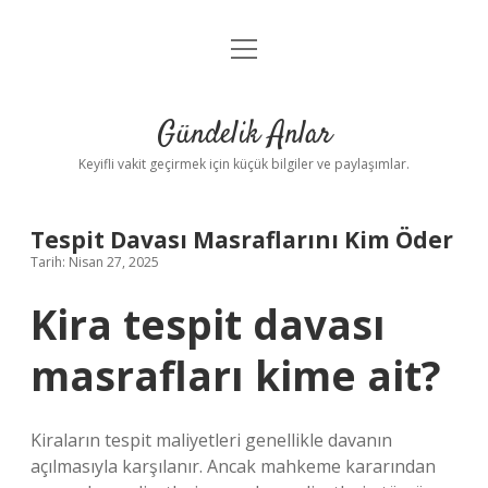
menüyü
Anasayfa
aç
Gizlilik Politikası
Gündelik Anlar
Yasal Uyarı
Keyifli vakit geçirmek için küçük bilgiler ve paylaşımlar.
Hakkımızda
Tespit Davası Masraflarını Kim Öder
Tarih: Nisan 27, 2025
Kira tespit davası
masrafları kime ait?
Kiraların tespit maliyetleri genellikle davanın
açılmasıyla karşılanır. Ancak mahkeme kararından