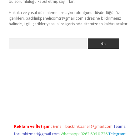
bu sorumluluğu kabul etmiş sayılırlar.
Hukuka ve yasal düzenlemelere aykırı olduğunu düşündüğünüz
içerikleri,
backlinkpanelicomtr@gmail.com
adresine bildirmeniz
halinde, ilgili içerikler yasal süre içerisinde sitemizden kaldırılacaktır.
Arama
tt.net/
betexper.xyz
Reklam ve İletişim:
E-mail:
backlinkpaneli@gmail.com
Teams:
forumhizmeti@gmail.com
Whatsapp: 0262 606 0 726
Telegram: