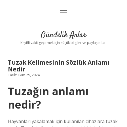
menüyü
Anasayfa
aç
Gizlilik Politikası
Gündelik Anlar
Yasal Uyarı
Keyifli vakit geçirmek için küçük bilgiler ve paylaşımlar.
Hakkımızda
Tuzak Kelimesinin Sözlük Anlamı
Nedir
Tarih: Ekim 29, 2024
Tuzağın anlamı
nedir?
Hayvanları yakalamak için kullanılan cihazlara tuzak