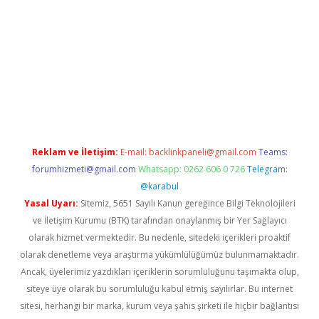
/
betexper.xyz
Reklam ve İletişim:
E-mail:
backlinkpaneli@gmail.com
Teams:
forumhizmeti@gmail.com
Whatsapp: 0262 606 0 726
Telegram:
@karabul
Yasal Uyarı:
Sitemiz, 5651 Sayılı Kanun gereğince Bilgi Teknolojileri
ve İletişim Kurumu (BTK) tarafından onaylanmış bir Yer Sağlayıcı
olarak hizmet vermektedir. Bu nedenle, sitedeki içerikleri proaktif
olarak denetleme veya araştırma yükümlülüğümüz bulunmamaktadır.
Ancak, üyelerimiz yazdıkları içeriklerin sorumluluğunu taşımakta olup,
siteye üye olarak bu sorumluluğu kabul etmiş sayılırlar. Bu internet
sitesi, herhangi bir marka, kurum veya şahıs şirketi ile hiçbir bağlantısı