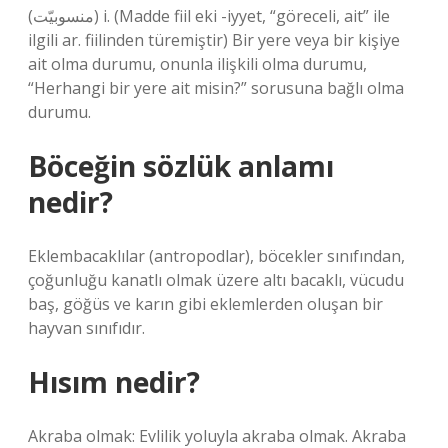
(ﻣﻨﺴﻮﺑﻴّﺖ) i. (Madde fiil eki -iyyet, “göreceli, ait” ile
ilgili ar. fiilinden türemiştir) Bir yere veya bir kişiye
ait olma durumu, onunla ilişkili olma durumu,
“Herhangi bir yere ait misin?” sorusuna bağlı olma
durumu.
Böceğin sözlük anlamı
nedir?
Eklembacaklılar (antropodlar), böcekler sınıfından,
çoğunluğu kanatlı olmak üzere altı bacaklı, vücudu
baş, göğüs ve karın gibi eklemlerden oluşan bir
hayvan sınıfıdır.
Hısım nedir?
Akraba olmak: Evlilik yoluyla akraba olmak. Akraba