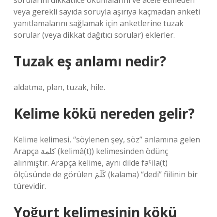
sorularını dikkatlice okumalarını ve acele etmeden
veya gerekli sayıda soruyla aşırıya kaçmadan anketi
yanıtlamalarını sağlamak için anketlerine tuzak
sorular (veya dikkat dağıtıcı sorular) eklerler.
Tuzak eş anlamı nedir?
aldatma, plan, tuzak, hile.
Kelime kökü nereden gelir?
Kelime kelimesi, “söylenen şey, söz” anlamına gelen
Arapça كلمة (kelimâ(t)) kelimesinden ödünç
alınmıştır. Arapça kelime, aynı dilde faˁila(t)
ölçüsünde de görülen كَلَمَ (kalama) “dedi” fiilinin bir
türevidir.
Yoğurt kelimesinin kökü