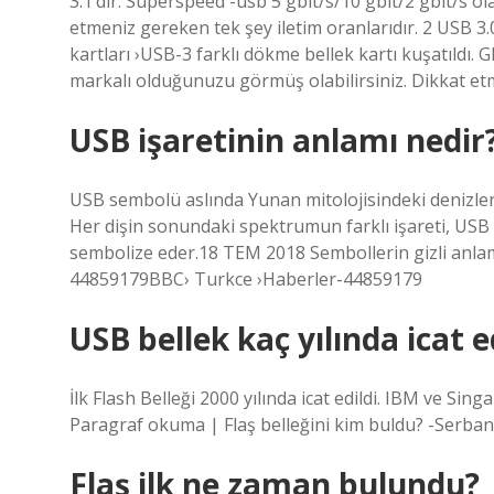
3.1’dir. Superspeed -usb 5 gbit/s/10 gbit/2 gbit/s o
etmeniz gereken tek şey iletim oranlarıdır. 2 USB 3.0 
kartları ›USB-3 farklı dökme bellek kartı kuşatıldı. 
markalı olduğunuzu görmüş olabilirsiniz. Dikkat e
USB işaretinin anlamı nedir
USB sembolü aslında Yunan mitolojisindeki denizleri
Her dişin sonundaki spektrumun farklı işareti, USB t
sembolize eder.18 TEM 2018 Sembollerin gizli anla
44859179BBC› Turkce ›Haberler-44859179
USB bellek kaç yılında icat e
İlk Flash Belleği 2000 yılında icat edildi. IBM ve Singa
Paragraf okuma | Flaş belleğini kim buldu? -Serban
Flaş ilk ne zaman bulundu?