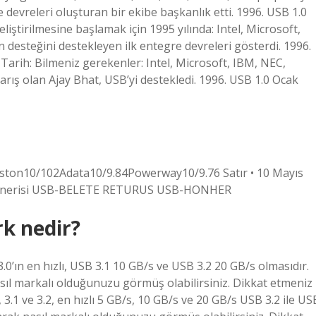
re devreleri oluşturan bir ekibe başkanlık etti. 1996. USB 1.0
liştirilmesine başlamak için 1995 yılında: Intel, Microsoft,
n desteğini destekleyen ilk entegre devreleri gösterdi. 1996.
Tarih: Bilmeniz gerekenler: Intel, Microsoft, IBM, NEC,
arış olan Ajay Bhat, USB’yi destekledi. 1996. USB 1.0 Ocak
ngston10/102Adata10/9.84Powerway10/9.76 Satır • 10 Mayıs
iyi önerisi USB-BELETE RETURUS USB-HONHER
rk nedir?
3.0’ın en hızlı, USB 3.1 10 GB/s ve USB 3.2 20 GB/s olmasıdır.
sıl markalı olduğunuzu görmüş olabilirsiniz. Dikkat etmeniz
 3.1 ve 3.2, en hızlı 5 GB/s, 10 GB/s ve 20 GB/s USB 3.2 ile US