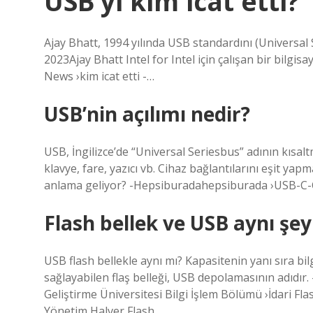
USB’yi kim icat etti?
Ajay Bhatt, 1994 yılında USB standardını (Universal S
2023Ajay Bhatt Intel for Intel için çalışan bir bilgis
News ›kim icat etti -…
USB’nin açılımı nedir?
USB, İngilizce’de “Universal Seriesbus” adının kısaltm
klavye, fare, yazıcı vb. Cihaz bağlantılarını eşit yapm
anlama geliyor? -Hepsiburadahepsiburada ›USB-C-
Flash bellek ve USB aynı şey
USB flash bellekle aynı mı? Kapasitenin yanı sıra bil
sağlayabilen flaş belleği, USB depolamasının adıdır
Geliştirme Üniversitesi Bilgi İşlem Bölümü ›İdari Fl
Yönetim Halver Flash