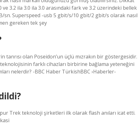
larak nasıl markalı olduğunuzu görmüş olabilirsiniz. Dikkat
ve 3.2 ila 3.0 ila 3.0 arasındaki fark ve 3.2 üzerindeki bellek
GB/sn. Superspeed -usb 5 gbit/s/10 gbit/2 gbit/s olarak nasıl
tmen gereken tek şey
?
n tanrısı olan Poseidon’un üçlü mızrakın bir göstergesidir.
eknolojisinin farklı cihazları birbirine bağlama yeteneğini
mları nelerdir? -BBC Haber TürkishBBC ›Haberler-
dildi?
pur Trek teknoloji şirketleri ilk olarak flash anıları icat etti.
kasi