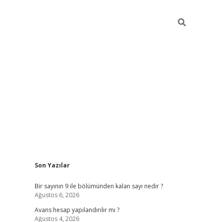
Sidebar
Son Yazılar
https://elexbett.net/
betex
Bir sayının 9 ile bölümünden kalan sayı nedir ?
Ağustos 6, 2026
Avans hesap yapılandırılır mı ?
Ağustos 4, 2026