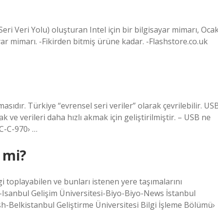
eri Veri Yolu) oluşturan Intel için bir bilgisayar mimarı, Oca
ayar mimarı. -Fikirden bitmiş ürüne kadar. -Flashstore.co.uk
asıdır. Türkiye “evrensel seri veriler” olarak çevrilebilir. US
ak ve verileri daha hızlı akmak için geliştirilmiştir. – USB ne
C-C-970› …
 mi?
gi toplayabilen ve bunları istenen yere taşımalarını
. -Isanbul Gelişim Üniversitesi-Biyo-Biyo-News İstanbul
ash-Belkistanbul Geliştirme Üniversitesi Bilgi İşleme Bölümü›