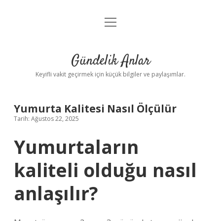
menüyü
Anasayfa
aç
Gizlilik Politikası
Gündelik Anlar
Yasal Uyarı
Keyifli vakit geçirmek için küçük bilgiler ve paylaşımlar.
Hakkımızda
Yumurta Kalitesi Nasıl Ölçülür
Tarih: Ağustos 22, 2025
Yumurtaların
kaliteli olduğu nasıl
anlaşılır?