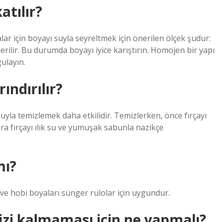
atılır?
ar için boyayı suyla seyreltmek için önerilen ölçek şudur:
nerilir. Bu durumda boyayı iyice karıştırın. Homojen bir yapı
gulayın.
ındırılır?
suyla temizlemek daha etkilidir. Temizlerken, önce fırçayı
ra fırçayı ılık su ve yumuşak sabunla nazikçe
mı?
ar ve hobi boyaları sünger rulolar için uygundur.
 izi kalmaması için ne yapmalı?