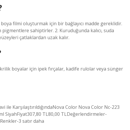
?
oya filmi oluşturmak için bir bağlayıcı madde gereklidir.
en pigmentlere sahiptirler. 2. Kuruduğunda kalıcı, suda
zeyleri çatlaklardan uzak kalır.
?
krilik boyalar için ipek fırçalar, kadife rulolar veya sünger
vi ile KarşılaştırıldığındaNova Color Nova Color Nc-223
 ml SiyahFiyat307,80 TL80,00 TLDeğerlendirmeler-
Renkler-3 satır daha