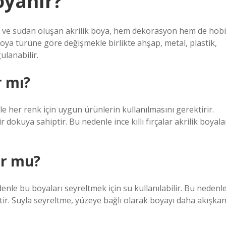
oyanır?
eri ve sudan oluşan akrilik boya, hem dekorasyon hem de hobi
 Boya türüne göre değişmekle birlikte ahşap, metal, plastik,
ulanabilir.
r mı?
kle her renk için uygun ürünlerin kullanılmasını gerektirir.
dokuya sahiptir. Bu nedenle ince kıllı fırçalar akrilik boyala
or mu?
denle bu boyaları seyreltmek için su kullanılabilir. Bu nedenle
ttir. Suyla seyreltme, yüzeye bağlı olarak boyayı daha akışka