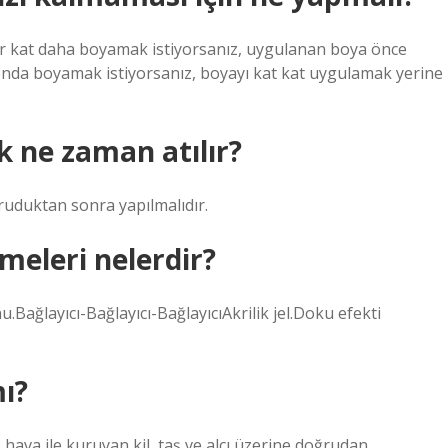
ir kat daha boyamak istiyorsanız, uygulanan boya önce
onda boyamak istiyorsanız, boyayı kat kat uygulamak yerine
k ne zaman atılır?
uduktan sonra yapılmalıdır.
meleri nelerdir?
Bağlayıcı-Bağlayıcı-BağlayıcıAkrilik jel.Doku efekti
mı?
, hava ile kuruyan kil, taş ve alçı üzerine doğrudan