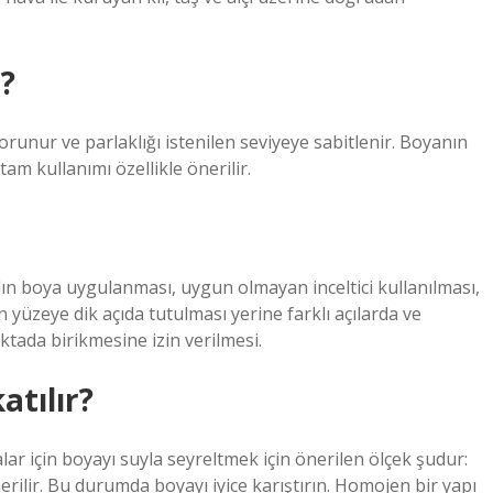
r?
runur ve parlaklığı istenilen seviyeye sabitlenir. Boyanın
am kullanımı özellikle önerilir.
ın boya uygulanması, uygun olmayan inceltici kullanılması,
yüzeye dik açıda tutulması yerine farklı açılarda ve
ktada birikmesine izin verilmesi.
atılır?
ar için boyayı suyla seyreltmek için önerilen ölçek şudur:
nerilir. Bu durumda boyayı iyice karıştırın. Homojen bir yapı