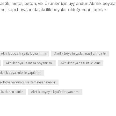
lastik, metal, beton, vb. Ürünler için uygundur. Akrilik boyala
panel kapı boyaları da akrilik boyalar olduğundan, bunları
Akrilik boya fırça ile boyanır mı
Akrilik boya fırçadan nasıl arındırılır
Akrilik boya ile masa boyanır mı
Akrilik boya nasıl kalıcı olur
Akrilik boya rulo ile yapılır mı
lik boya yardımcı malzemeleri nelerdir
 kadar su katılır
Akrilik boyayla kıyafet boyanır mı