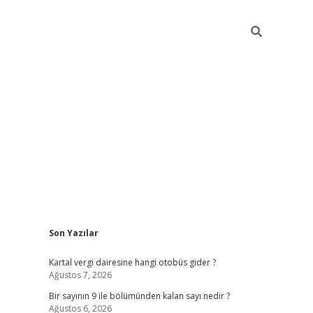
Sidebar
Son Yazılar
https://elexbett.net/
betex
Kartal vergi dairesine hangi otobüs gider ?
Ağustos 7, 2026
Bir sayının 9 ile bölümünden kalan sayı nedir ?
Ağustos 6, 2026