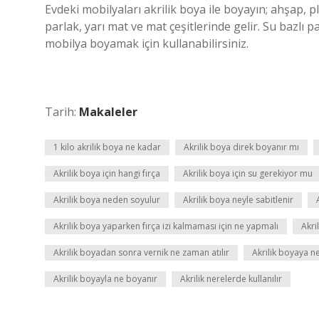
Evdeki mobilyaları akrilik boya ile boyayın; ahşap, p
parlak, yarı mat ve mat çeşitlerinde gelir. Su bazlı 
mobilya boyamak için kullanabilirsiniz.
Tarih:
Makaleler
1 kilo akrilik boya ne kadar
Akrilik boya direk boyanır mı
Akrilik boya için hangi fırça
Akrilik boya için su gerekiyor mu
Akrilik boya neden soyulur
Akrilik boya neyle sabitlenir
Akrilik boya yaparken fırça izi kalmaması için ne yapmalı
Akri
Akrilik boyadan sonra vernik ne zaman atılır
Akrilik boyaya ne
Akrilik boyayla ne boyanır
Akrilik nerelerde kullanılır