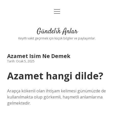
menüyü
Anasayfa
aç
Gizlilik Politikası
Gündelik Anlar
Yasal Uyarı
Keyifli vakit geçirmek için küçük bilgiler ve paylaşımlar.
Hakkımızda
Azamet Isim Ne Demek
Tarih: Ocak 5, 2025
Azamet hangi dilde?
Arapça kökenli olan ihtişam kelimesi günümüzde de
kullanılmakta olup görkemli, haşmetli anlamlarına
gelmektedir.