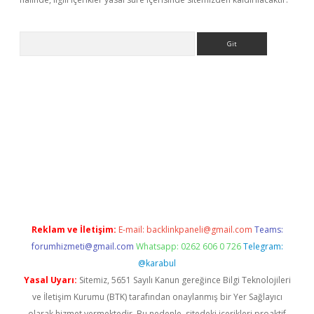
Arama
etexper.xyz
Reklam ve İletişim:
E-mail:
backlinkpaneli@gmail.com
Teams:
forumhizmeti@gmail.com
Whatsapp: 0262 606 0 726
Telegram:
@karabul
Yasal Uyarı:
Sitemiz, 5651 Sayılı Kanun gereğince Bilgi Teknolojileri
ve İletişim Kurumu (BTK) tarafından onaylanmış bir Yer Sağlayıcı
olarak hizmet vermektedir. Bu nedenle, sitedeki içerikleri proaktif