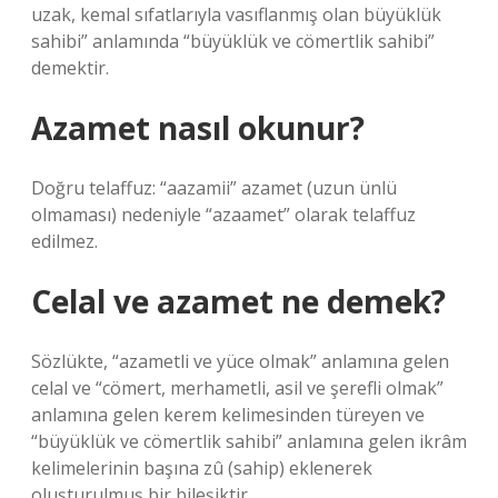
uzak, kemal sıfatlarıyla vasıflanmış olan büyüklük
sahibi” anlamında “büyüklük ve cömertlik sahibi”
demektir.
Azamet nasıl okunur?
Doğru telaffuz: “aazamii” azamet (uzun ünlü
olmaması) nedeniyle “azaamet” olarak telaffuz
edilmez.
Celal ve azamet ne demek?
Sözlükte, “azametli ve yüce olmak” anlamına gelen
celal ve “cömert, merhametli, asil ve şerefli olmak”
anlamına gelen kerem kelimesinden türeyen ve
“büyüklük ve cömertlik sahibi” anlamına gelen ikrâm
kelimelerinin başına zû (sahip) eklenerek
oluşturulmuş bir bileşiktir.