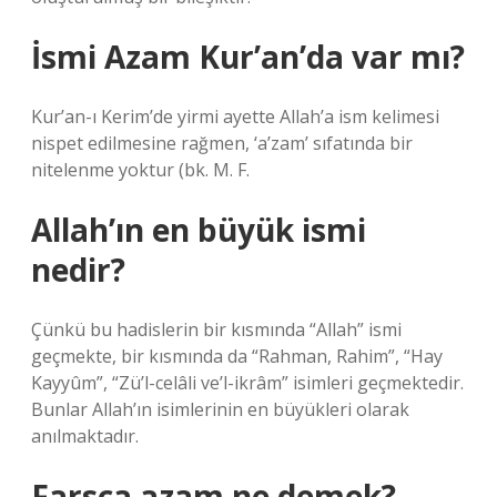
İsmi Azam Kur’an’da var mı?
Kur’an-ı Kerim’de yirmi ayette Allah’a ism kelimesi
nispet edilmesine rağmen, ‘a’zam’ sıfatında bir
nitelenme yoktur (bk. M. F.
Allah’ın en büyük ismi
nedir?
Çünkü bu hadislerin bir kısmında “Allah” ismi
geçmekte, bir kısmında da “Rahman, Rahim”, “Hay
Kayyûm”, “Zü’l-celâli ve’l-ikrâm” isimleri geçmektedir.
Bunlar Allah’ın isimlerinin en büyükleri olarak
anılmaktadır.
Farsça azam ne demek?