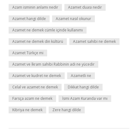
Azam isminin anlamı nedir
Azamet duası nedir
Azamet hangi dilde
Azamet nasıl okunur
Azamet ne demek cümle içinde kullanımı
Azamet ne demek din kültürü
Azamet sahibi ne demek
Azamet Türkçe mi
Azamet ve İkram sahibi Rabbinin adı ne yücedir
Azamet ve kudret ne demek
Azametli ne
Celal ve azamet ne demek
Dikkat hangi dilde
Farsça azam ne demek
İsmi Azam Kuranda var mı
Kibriya ne demek
Zere hangi dilde