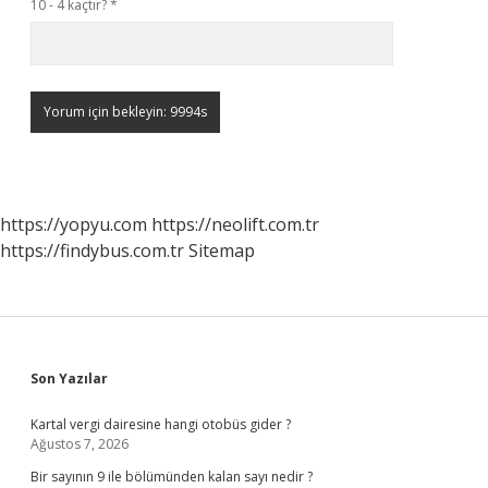
10 - 4 kaçtır?
*
https://yopyu.com
https://neolift.com.tr
https://findybus.com.tr
Sitemap
Sidebar
Son Yazılar
Kartal vergi dairesine hangi otobüs gider ?
Ağustos 7, 2026
Bir sayının 9 ile bölümünden kalan sayı nedir ?