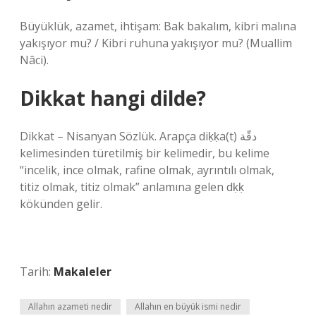
Büyüklük, azamet, ihtişam: Bak bakalım, kibri malına
yakışıyor mu? / Kibri ruhuna yakışıyor mu? (Muallim
Nâci).
Dikkat hangi dilde?
Dikkat – Nisanyan Sözlük. Arapça diḳḳa(t) دقّة
kelimesinden türetilmiş bir kelimedir, bu kelime
“incelik, ince olmak, rafine olmak, ayrıntılı olmak,
titiz olmak, titiz olmak” anlamına gelen dḳḳ
kökünden gelir.
Tarih:
Makaleler
Allahın azameti nedir
Allahın en büyük ismi nedir