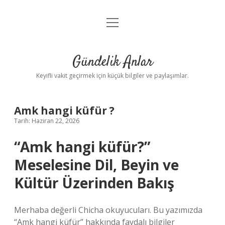
menüyü
Anasayfa
aç
Gizlilik Politikası
Gündelik Anlar
Yasal Uyarı
Keyifli vakit geçirmek için küçük bilgiler ve paylaşımlar.
Hakkımızda
Amk hangi küfür ?
Tarih: Haziran 22, 2026
“Amk hangi küfür?”
Meselesine Dil, Beyin ve
Kültür Üzerinden Bakış
Merhaba değerli Chicha okuyucuları. Bu yazımızda
“Amk hangi küfür” hakkında faydalı bilgiler