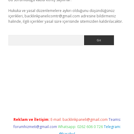
Hukuka ve yasal düzenlemelere aykırı olduğunu düşündüğünüz
içerikleri,
backlinkpanelicomtr@gmail.com
adresine bildirmeniz
halinde, ilgili içerikler yasal süre içerisinde sitemizden kaldırılacaktır.
Arama
etexper.xyz
Reklam ve İletişim:
E-mail:
backlinkpaneli@gmail.com
Teams:
forumhizmeti@gmail.com
Whatsapp: 0262 606 0 726
Telegram:
@karabul