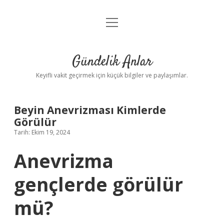
menüyü
Anasayfa
aç
Gizlilik Politikası
Gündelik Anlar
Yasal Uyarı
Keyifli vakit geçirmek için küçük bilgiler ve paylaşımlar.
Hakkımızda
Beyin Anevrizması Kimlerde
Görülür
Tarih: Ekim 19, 2024
Anevrizma
gençlerde görülür
mü?