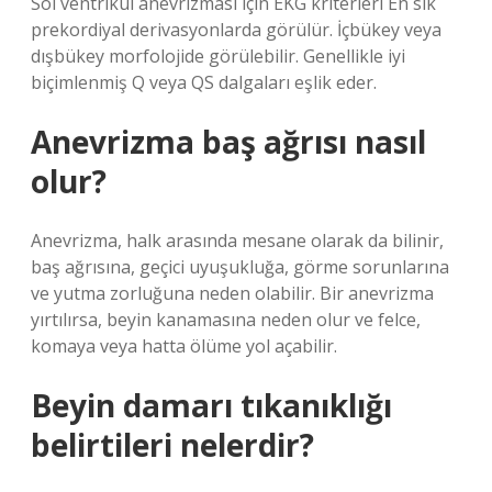
Sol ventrikül anevrizması için EKG kriterleri En sık
prekordiyal derivasyonlarda görülür. İçbükey veya
dışbükey morfolojide görülebilir. Genellikle iyi
biçimlenmiş Q veya QS dalgaları eşlik eder.
Anevrizma baş ağrısı nasıl
olur?
Anevrizma, halk arasında mesane olarak da bilinir,
baş ağrısına, geçici uyuşukluğa, görme sorunlarına
ve yutma zorluğuna neden olabilir. Bir anevrizma
yırtılırsa, beyin kanamasına neden olur ve felce,
komaya veya hatta ölüme yol açabilir.
Beyin damarı tıkanıklığı
belirtileri nelerdir?