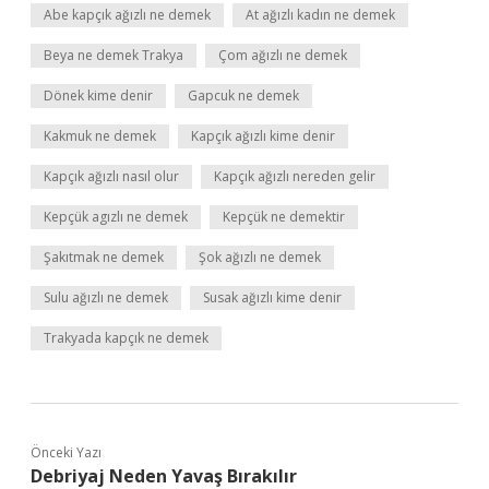
Abe kapçık ağızlı ne demek
At ağızlı kadın ne demek
Beya ne demek Trakya
Çom ağızlı ne demek
Dönek kime denir
Gapcuk ne demek
Kakmuk ne demek
Kapçık ağızlı kime denir
Kapçık ağızlı nasıl olur
Kapçık ağızlı nereden gelir
Kepçük agızlı ne demek
Kepçük ne demektir
Şakıtmak ne demek
Şok ağızlı ne demek
Sulu ağızlı ne demek
Susak ağızlı kime denir
Trakyada kapçık ne demek
Önceki Yazı
Debriyaj Neden Yavaş Bırakılır