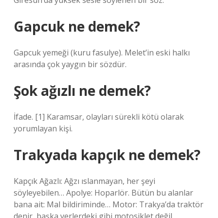
Giresun’da yüksek sesle söylenen bir söz.
Gapcuk ne demek?
Gapcuk yemeği (kuru fasulye). Melet’in eski halkı
arasında çok yaygın bir sözdür.
Şok ağızlı ne demek?
İfade. [1] Karamsar, olayları sürekli kötü olarak
yorumlayan kişi.
Trakyada kapçık ne demek?
Kapçık Ağazlı: Ağzı ıslanmayan, her şeyi
söyleyebilen… Apolye: Hoparlör. Bütün bu alanlar
bana ait: Mal bildiriminde… Motor: Trakya’da traktör
denir, başka yerlerdeki gibi motosiklet değil.