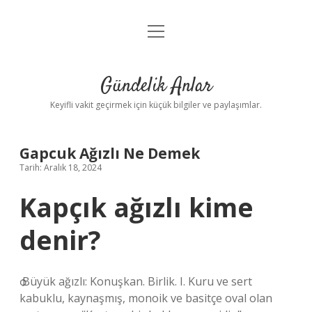
menüyü
Anasayfa
aç
Gizlilik Politikası
Gündelik Anlar
Yasal Uyarı
Keyifli vakit geçirmek için küçük bilgiler ve paylaşımlar.
Hakkımızda
Gapcuk Ağızlı Ne Demek
Tarih: Aralık 18, 2024
Kapçık ağızlı kime
denir?
ѻ Büyük ağızlı: Konuşkan. Birlik. I. Kuru ve sert
kabuklu, kaynaşmış, monoik ve basitçe oval olan