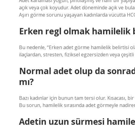
Adet kanaması yoğun, pıhtılaşmış ve hafif bir yapıy
açık veya çok koyudur. Adet döneminde açık ve bul
Aşırı görme sorunu yaşayan kadınlarda vücutta HC
Erken regl olmak hamilelik b
Bu nedenle, “Erken adet görme hamilelik belirtisi ol
ilaçlardan, stresten, fiziksel egzersizden veya çeşitl
Normal adet olup da sonra
mı?
Bazı kadınlar için bunun tam tersi olur. Kısacası, bir
Bu sorun, hamilelik sırasında adet görmeyle nadiren
Adetin uzun sürmesi hamileli