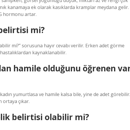
a sahipken, görsel yoğunluğu düşük, miktarı az ve rengi çok
anık kanamaya ek olarak kasıklarda kramplar meydana gelir.
G hormonu artar.
elirtisi mi?
abilir mi?” sorusuna hayır cevabı verilir. Erken adet görme
i hastalıklardan kaynaklanabilir.
dan hamile olduğunu öğrenen va
 kadın yumurtlasa ve hamile kalsa bile, yine de adet görebilir
 ortaya çıkar.
k belirtisi olabilir mi?