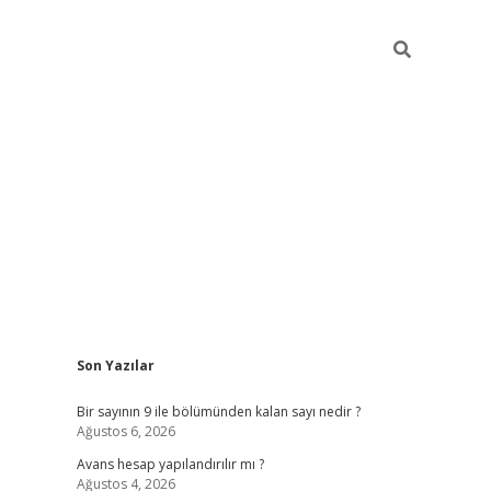
Sidebar
Son Yazılar
https://elexbett.net/
b
Bir sayının 9 ile bölümünden kalan sayı nedir ?
Ağustos 6, 2026
Avans hesap yapılandırılır mı ?
Ağustos 4, 2026