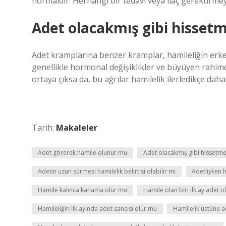
normaldir. Herhangi bir tedavi veya ilaç gerektirme
Adet olacakmış gibi hissetme
Adet kramplarına benzer kramplar, hamileliğin erken 
genellikle hormonal değişiklikler ve büyüyen rahimd
ortaya çıksa da, bu ağrılar hamilelik ilerledikçe daha 
Tarih:
Makaleler
Adet görerek hamile olunur mu
Adet olacakmış gibi hissetmek
Adetin uzun sürmesi hamilelik belirtisi olabilir mi
Adetliyken 
Hamile kalınca kanama olur mu
Hamile olan biri ilk ay adet 
Hamileliğin ilk ayında adet sancısı olur mu
Hamilelik üstüne 