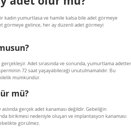
 ay adet olur mu?
 bir kadın yumurtlasa ve hamile kalsa bile adet görmeye
et görmeye gelince, her ay düzenli adet görmeyi
 musun?
e gerçekleşir. Adet sırasında ve sonunda, yumurtlama adette
 sperminin 72 saat yaşayabileceği unutulmamalıdır. Bu
amilelik mümkündür.
lür mü?
 aslında gerçek adet kanaması değildir. Gebeliğin
sında birikmesi nedeniyle oluşan ve implantasyon kanaması
ebelikte görülmez.